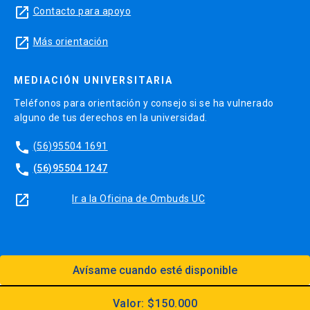
launch
Contacto para apoyo
launch
Más orientación
MEDIACIÓN UNIVERSITARIA
Teléfonos para orientación y consejo si se ha vulnerado
alguno de tus derechos en la universidad.
phone
(56)95504 1691
phone
(56)95504 1247
launch
Ir a la Oficina de Ombuds UC
Avísame cuando esté disponible
Diseño:
Dirección Digital, Prorrectoría
Utilizando el
Kit Digital UC
Valor: $150.000