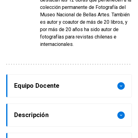
colección permanente de Fotografía del
Museo Nacional de Bellas Artes. También
es autor y coautor de más de 20 libros, y
por más de 20 años ha sido autor de
fotografías para revistas chilenas e
internacionales.
Equipo Docente
keyboard_arrow_down
Juan Domingo Marinello
Descripción
keyboard_arrow_down
Profesor titular de la Pontificia Universidad
Católica de Chile. Periodista titulado en la
El propósito de este taller es que los alumnos