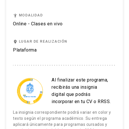
se logra más cercanía, y también brinda la
posibilidad de profundizar más en las preguntas
11. Edición e impresión / Publicación
accessibility
MODALIDAD
de una forma más fluida, en caso de
Online - Clases en vivo
ser necesario.
12. Evaluación y revisión de trabajos
Luego de las consultas se anuncia el tema que
Evaluación de los aprendizajes
place
LUGAR DE REALIZACIÓN
se tratará en la siguiente clase, y nos
Plataforma
Los alumnos realizarán 3 historias fotográficas
despedimos de los alumnos.
de manera individual a lo largo del curso.
Al finalizar este programa,
recibirás una insignia
digital que podrás
incorporar en tu CV o RRSS.
La insignia correspondiente podrá variar en color y
texto según el programa académico. Su entrega
aplicará únicamente para programas cursados y