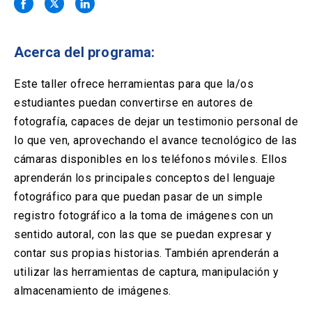
Solicitud Certificados
(El
keyboard_arrow_right
enlace
se
Portal Empresas
(El
keyboard_arrow_right
abre
Acerca del programa:
enlace
en
se
una
Pagos y Convenios
(El
keyboard_arrow_right
abre
Este taller ofrece herramientas para que la/os
nueva
enlace
en
estudiantes puedan convertirse en autores de
pestaña)
se
una
ACCESOS UC
abre
fotografía, capaces de dejar un testimonio personal de
nueva
en
lo que ven, aprovechando el avance tecnológico de las
pestaña)
Biblioteca
Mi Portal UC
launch
launch
una
(El
(El
cámaras disponibles en los teléfonos móviles. Ellos
nueva
enlace
enlace
aprenderán los principales conceptos del lenguaje
pestaña)
se
se
Correo
launch
(El
abre
abre
fotográfico para que puedan pasar de un simple
enlace
en
en
registro fotográfico a la toma de imágenes con un
se
una
una
abre
nueva
nueva
sentido autoral, con las que se puedan expresar y
en
pestaña)
pestaña)
contar sus propias historias. También aprenderán a
una
nueva
utilizar las herramientas de captura, manipulación y
pestaña)
almacenamiento de imágenes.