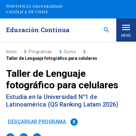
Saltar
a
contenido
principal
Educación Continua
search
MENÚ
Inicio
keyboard_arrow_right
keyboard_arrow_right
keyboard_arrow_right
Inicio
Programas
Curso
Taller de Lenguaje fotográfico para celulares
Nosotros
Taller de Lenguaje
fotográfico para celulares
Programas de Estudio
keyboard_arrow_down
Estudia en la Universidad N°1 de
Programas Corporativos
Latinoamérica (QS Ranking Latam 2026)
Noticias
DESCARGAR PROGRAMA
file_download