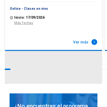
Online - Clases en vivo
Inicio: 17/09/2026
access_time
Más fechas
Ver más
keyboard_arrow_right
¿No encuentras el programa