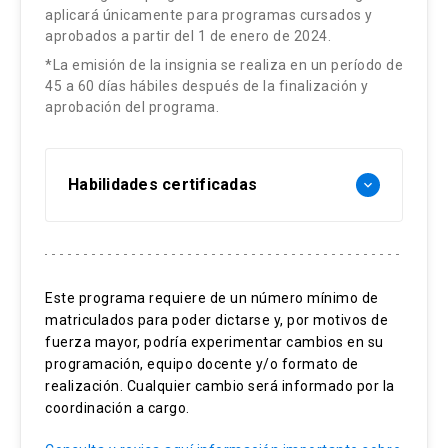
aplicará únicamente para programas cursados y
aprobados a partir del 1 de enero de 2024.
*La emisión de la insignia se realiza en un período de
45 a 60 días hábiles después de la finalización y
aprobación del programa.
Habilidades certificadas
keyboard_arrow_down
Organizaciones sin fines de lucro
Tercer Sector
Este programa requiere de un número mínimo de
Fundaciones
matriculados para poder dictarse y, por motivos de
Asociaciones gremiales
fuerza mayor, podría experimentar cambios en su
Asociaciones indígenas
programación, equipo docente y/o formato de
Transparencia
realización. Cualquier cambio será informado por la
coordinación a cargo.