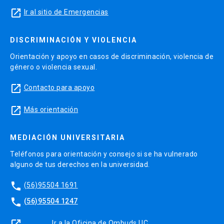
launch
Ir al sitio de Emergencias
DISCRIMINACIÓN Y VIOLENCIA
Orientación y apoyo en casos de discriminación, violencia de
género o violencia sexual.
launch
Contacto para apoyo
launch
Más orientación
MEDIACIÓN UNIVERSITARIA
Teléfonos para orientación y consejo si se ha vulnerado
alguno de tus derechos en la universidad.
phone
(56)95504 1691
phone
(56)95504 1247
launch
Ir a la Oficina de Ombuds UC