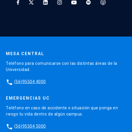
* Al ingresar tu e-mail aceptas recibir información de Educación
Continua UC y actividades relacionadas.
Enviar datos
MESA CENTRAL
Teléfono para comunicarse con las distintas áreas de la
Universidad.
phone
(56)95504 4000
EMERGENCIAS UC
Teléfono en caso de accidente o situación que ponga en
riesgo tu vida dentro de algún campus.
phone
(56)95504 5000