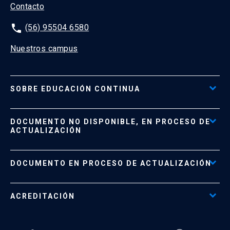
Contacto
phone
(56) 95504 6580
Nuestros campus
SOBRE EDUCACIÓN CONTINUA
Acceso al Portal de Pagos
DOCUMENTO NO DISPONIBLE, EN PROCESO DE
Formas de Pago
ACTUALIZACIÓN
Reglamentos
Políticas de Retiro, Devolución e Información Importante
Documento No Disponible
file_download
DOCUMENTO EN PROCESO DE ACTUALIZACIÓN
Beneficios para Alumnos de Diplomados
Programas Corporativos
ACREDITACIÓN
Preguntas Frecuentes
Tratamiento y Protección de Datos UC