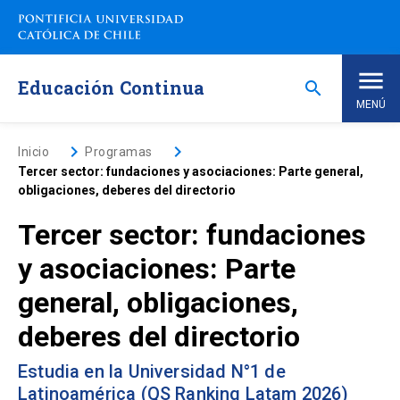
Saltar
a
contenido
principal
Educación Continua
search
MENÚ
Inicio
keyboard_arrow_right
keyboard_arrow_right
Inicio
Programas
Tercer sector: fundaciones y asociaciones: Parte general,
obligaciones, deberes del directorio
Nosotros
Tercer sector: fundaciones
Programas de Estudio
keyboard_arrow_down
y asociaciones: Parte
general, obligaciones,
Programas Corporativos
deberes del directorio
Noticias
Estudia en la Universidad N°1 de
Latinoamérica (QS Ranking Latam 2026)