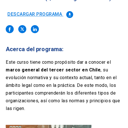
Solicitud Certificados
(El
keyboard_arrow_right
enlace
se
DESCARGAR PROGRAMA
file_download
Portal Empresas
(El
keyboard_arrow_right
abre
enlace
en
se
una
Pagos y Convenios
(El
keyboard_arrow_right
abre
nueva
enlace
en
pestaña)
se
una
Acerca del programa:
ACCESOS UC
abre
nueva
en
pestaña)
Biblioteca
Mi Portal UC
launch
launch
una
Este curso tiene como propósito dar a conocer el
(El
(El
nueva
enlace
enlace
marco general del tercer sector en Chile
, su
pestaña)
se
se
Correo
launch
evolución normativa y su contexto actual, tanto en el
(El
abre
abre
enlace
en
en
ámbito legal como en la práctica. De este modo, los
se
una
una
participantes comprenderán los diferentes tipos de
abre
nueva
nueva
en
organizaciones, así como las normas y principios que
pestaña)
pestaña)
una
las rigen.
nueva
pestaña)