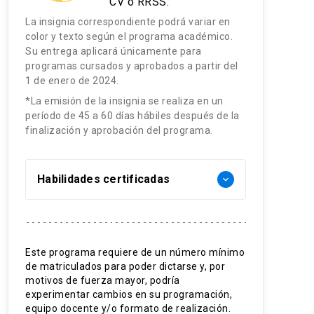
CV o RRSS.
La insignia correspondiente podrá variar en
color y texto según el programa académico.
Su entrega aplicará únicamente para
programas cursados y aprobados a partir del
1 de enero de 2024.
*La emisión de la insignia se realiza en un
período de 45 a 60 días hábiles después de la
finalización y aprobación del programa.
Habilidades certificadas
keyboard_arrow_down
Anatomía y fisiología cerebral
Herramientas de evaluación
Este programa requiere de un número mínimo
de matriculados para poder dictarse y, por
Valoración neurológica avanzada
motivos de fuerza mayor, podría
experimentar cambios en su programación,
equipo docente y/o formato de realización.