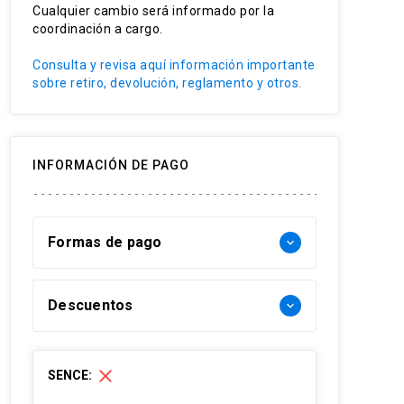
Cualquier cambio será informado por la
coordinación a cargo.
Consulta y revisa aquí información importante
sobre retiro, devolución, reglamento y otros.
INFORMACIÓN DE PAGO
Formas de pago
keyboard_arrow_down
Forma de pago Chile:
Descuentos
keyboard_arrow_down
- Web pay: Tarjeta de crédito hasta 3
cuotas sin interés y Tarjeta de débito-
30% Funcionarios UC
close
SENCE:
redcompra en 1 cuota
30% Funcionario Red de salud UC
- Transferencia Bancaria: