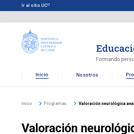
Saltar
Ir al sitio UC
a
contenido
principal
Educaci
Formando pers
Inicio
Pro
Nosotros
keyboard_arrow_right
keyboard_arrow_right
Inicio
Programas
Valoración neurológica ava
Valoración neurológi