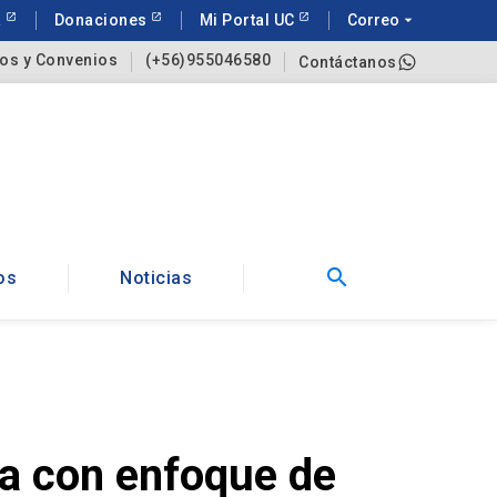
a
Donaciones
Mi Portal UC
Correo
arrow_drop_down
os y Convenios
(+56)955046580
Contáctanos
search
os
Noticias
ía con enfoque de