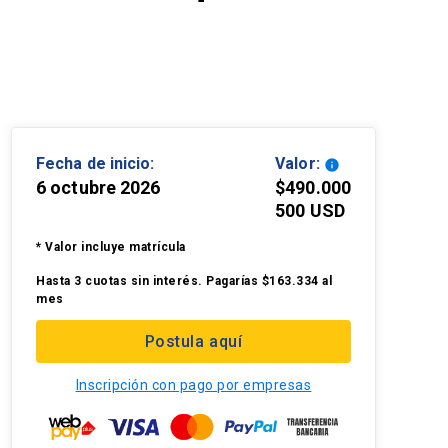
Fecha de inicio:
Valor:
info
6 octubre 2026
$490.000
500 USD
* Valor incluye matrícula
Hasta 3 cuotas sin interés. Pagarías $163.334 al
mes
Postula aquí
Inscripción con pago por empresas