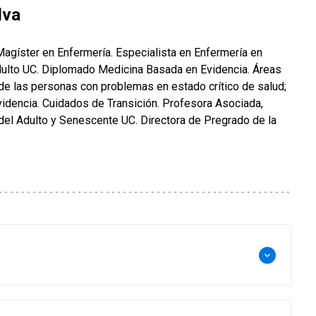
lva
agíster en Enfermería. Especialista en Enfermería en
dulto UC. Diplomado Medicina Basada en Evidencia. Áreas
de las personas con problemas en estado crítico de salud;
idencia. Cuidados de Transición. Profesora Asociada,
el Adulto y Senescente UC. Directora de Pregrado de la
keyboard_arrow_down