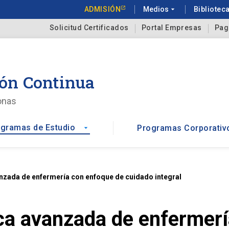
ADMISIÓN
Medios
arrow_drop_down
Bibliotec
Solicitud Certificados
Portal Empresas
Pag
ón Continua
onas
gramas de Estudio
Programas Corporativ
arrow_drop_down
nzada de enfermería con enfoque de cuidado integral
ca avanzada de enfermer