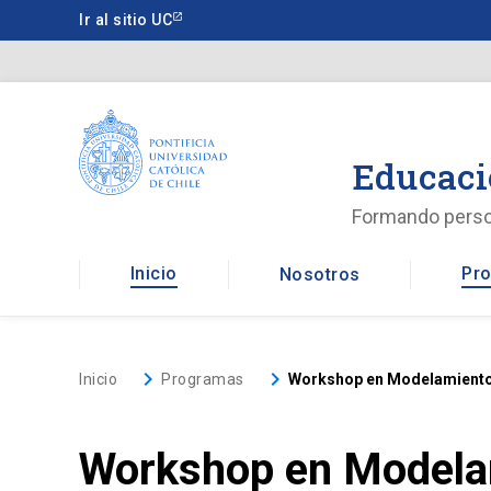
Saltar
Ir al sitio UC
a
contenido
principal
Educaci
Formando pers
Inicio
Pro
Nosotros
keyboard_arrow_right
keyboard_arrow_right
Inicio
Programas
Workshop en Modelamiento 
Workshop en Modelam