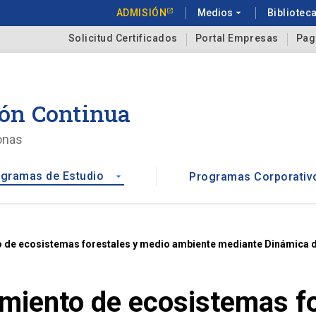
ADMISIÓN
Medios
arrow_drop_down
Bibliotec
Solicitud Certificados
Portal Empresas
Pag
ón Continua
onas
gramas de Estudio
Programas Corporativ
arrow_drop_down
de ecosistemas forestales y medio ambiente mediante Dinámica 
iento de ecosistemas fo