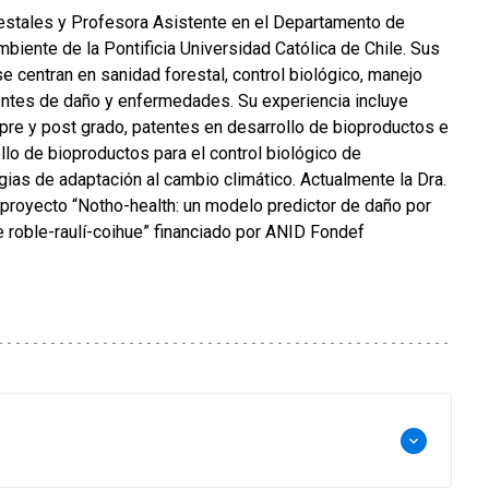
estales y Profesora Asistente en el Departamento de
iente de la Pontificia Universidad Católica de Chile. Sus
se centran en sanidad forestal, control biológico, manejo
entes de daño y enfermedades. Su experiencia incluye
pre y post grado, patentes en desarrollo de bioproductos e
llo de bioproductos para el control biológico de
ias de adaptación al cambio climático. Actualmente la Dra.
 proyecto “Notho-health: un modelo predictor de daño por
 roble-raulí-coihue” financiado por ANID Fondef
keyboard_arrow_down