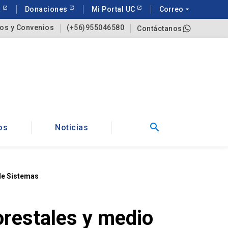
a
Donaciones
Mi Portal UC
Correo
arrow_drop_down
os y Convenios
(+56)955046580
Contáctanos
search
os
Noticias
de Sistemas
restales y medio