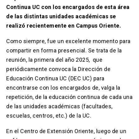
Solicitud Certificados
(El
keyboard_arrow_right
Continua UC con los encargados de esta área
enlace
se
de las distintas unidades académicas se
Portal Empresas
(El
keyboard_arrow_right
abre
enlace
realizó recientemente en Campus Oriente.
en
se
una
Pagos y Convenios
(El
keyboard_arrow_right
abre
nueva
enlace
Como siempre, fue un excelente momento para
en
pestaña)
se
compartir en forma presencial. Se trata de la
una
ACCESOS UC
abre
nueva
reunión, la primera del año 2025, que
en
pestaña)
Biblioteca
Mi Portal UC
launch
launch
una
(El
(El
periódicamente convoca la Dirección de
nueva
enlace
enlace
Educación Continua UC (DEC UC) para
pestaña)
se
se
Correo
launch
(El
abre
abre
encontrarse con los encargados de, valga la
enlace
en
en
se
repetición, de la educación continua de cada una
una
una
abre
nueva
nueva
de las unidades académicas (facultades,
en
pestaña)
pestaña)
una
escuelas, centros, etc.) de la UC.
nueva
pestaña)
En el Centro de Extensión Oriente, luego de un