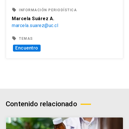
local_offer
INFORMACIÓN PERIODÍSTICA
Marcela Suárez A.
marcela.suarez@uc.cl
local_offer
TEMAS
Encuentro
Contenido relacionado