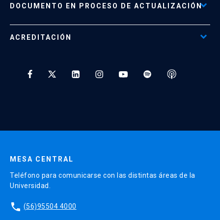
Políticas de Retiro, Devolución e Información Importante
Documento No Disponible
file_download
DOCUMENTO EN PROCESO DE ACTUALIZACIÓN
Beneficios para Alumnos de Diplomados
Programas Corporativos
ACREDITACIÓN
Preguntas Frecuentes
Tratamiento y Protección de Datos UC
* Al ingresar tu e-mail aceptas recibir información de Educación
Continua UC y actividades relacionadas.
Enviar datos
MESA CENTRAL
Teléfono para comunicarse con las distintas áreas de la
Universidad.
phone
(56)95504 4000