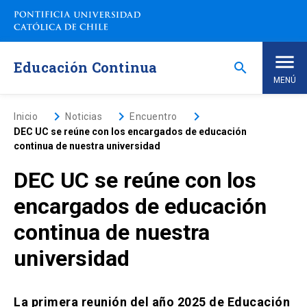
Saltar
a
contenido
principal
Educación Continua
search
MENÚ
Inicio
keyboard_arrow_right
keyboard_arrow_right
keyboard_arrow_right
Inicio
Noticias
Encuentro
DEC UC se reúne con los encargados de educación
continua de nuestra universidad
Nosotros
DEC UC se reúne con los
Programas de Estudio
keyboard_arrow_down
encargados de educación
continua de nuestra
Programas Corporativos
universidad
Noticias
La primera reunión del año 2025 de Educación