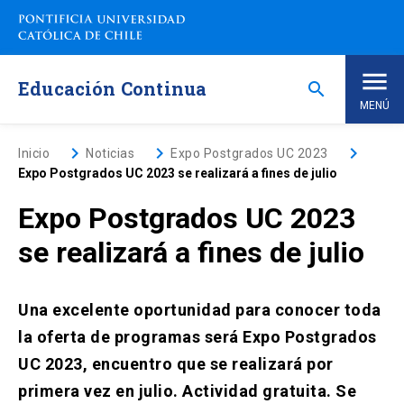
Saltar
a
contenido
principal
Educación Continua
search
MENÚ
Inicio
keyboard_arrow_right
keyboard_arrow_right
keyboard_arrow_right
Inicio
Noticias
Expo Postgrados UC 2023
Expo Postgrados UC 2023 se realizará a fines de julio
Nosotros
Expo Postgrados UC 2023
se realizará a fines de julio
Programas de Estudio
keyboard_arrow_down
Programas Corporativos
Una excelente oportunidad para conocer toda
la oferta de programas será Expo Postgrados
Noticias
UC 2023, encuentro que se realizará por
primera vez en julio. Actividad gratuita. Se