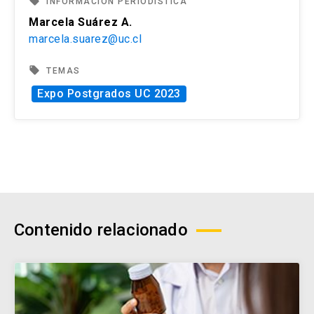
local_offer
INFORMACIÓN PERIODÍSTICA
Marcela Suárez A.
marcela.suarez@uc.cl
local_offer
TEMAS
Expo Postgrados UC 2023
Contenido relacionado