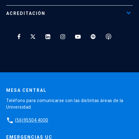
Programas Corporativos
ACREDITACIÓN
Preguntas Frecuentes
Tratamiento y Protección de Datos UC
* Al ingresar tu e-mail aceptas recibir información de Educación
Continua UC y actividades relacionadas.
Enviar datos
MESA CENTRAL
Teléfono para comunicarse con las distintas áreas de la
Universidad.
phone
(56)95504 4000
EMERGENCIAS UC