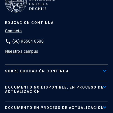
EDUCACIÓN CONTINUA
Contacto
phone
(56) 95504 6580
Nuestros campus
SOBRE EDUCACIÓN CONTINUA
Acceso al Portal de Pagos
DOCUMENTO NO DISPONIBLE, EN PROCESO DE
Formas de Pago
ACTUALIZACIÓN
Reglamentos
Políticas de Retiro, Devolución e Información Importante
Documento No Disponible
file_download
DOCUMENTO EN PROCESO DE ACTUALIZACIÓN
Beneficios para Alumnos de Diplomados