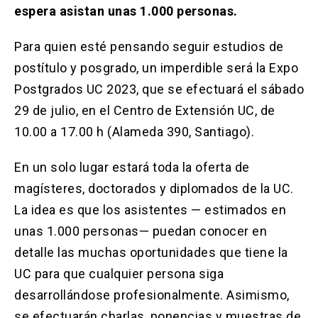
Solicitud Certificados
(El
keyboard_arrow_right
espera asistan unas 1.000 personas.
enlace
se
Portal Empresas
(El
keyboard_arrow_right
Para quien esté pensando seguir estudios de
abre
enlace
en
postítulo y posgrado, un imperdible será la Expo
se
una
Pagos y Convenios
(El
keyboard_arrow_right
abre
Postgrados UC 2023, que se efectuará el sábado
nueva
enlace
en
pestaña)
se
29 de julio, en el Centro de Extensión UC, de
una
ACCESOS UC
abre
nueva
10.00 a 17.00 h (Alameda 390, Santiago).
en
pestaña)
Biblioteca
Mi Portal UC
launch
launch
una
(El
(El
En un solo lugar estará toda la oferta de
nueva
enlace
enlace
pestaña)
se
se
Correo
launch
magísteres, doctorados y diplomados de la UC.
(El
abre
abre
enlace
La idea es que los asistentes — estimados en
en
en
se
una
una
unas 1.000 personas— puedan conocer en
abre
nueva
nueva
en
pestaña)
pestaña)
detalle las muchas oportunidades que tiene la
una
UC para que cualquier persona siga
nueva
pestaña)
desarrollándose profesionalmente. Asimismo,
se efectuarán charlas, ponencias y muestras de