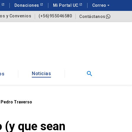
a
Donaciones
Mi Portal UC
Correo
arrow_drop_down
os y Convenios
(+56)955046580
Contáctanos
search
Noticias
os
n Pedro Traverso
 (y que sean