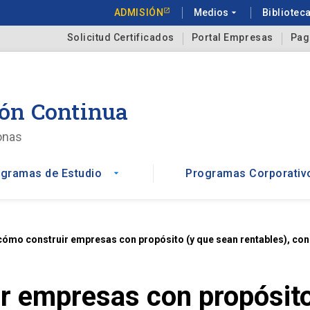
ADMISIÓN
Medios
arrow_drop_down
Bibliotec
Solicitud Certificados
Portal Empresas
Pag
ón Continua
onas
gramas de Estudio
Programas Corporativ
arrow_drop_down
 cómo construir empresas con propósito (y que sean rentables), co
r empresas con propósito