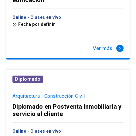
edificación
Online - Clases en vivo
Fecha por definir
access_time
Ver más
keyboard_arrow_right
Diplomado
Arquitectura | Construcción Civil
Diplomado en Postventa inmobiliaria y
servicio al cliente
Online - Clases en vivo