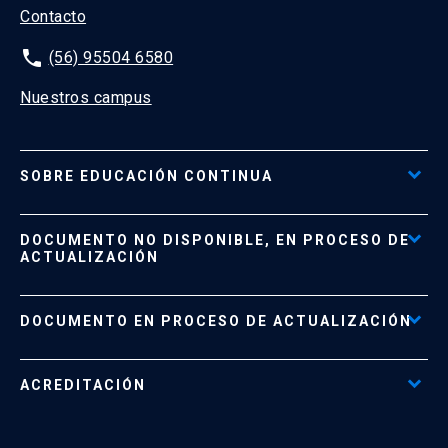
Contacto
phone
(56) 95504 6580
Nuestros campus
SOBRE EDUCACIÓN CONTINUA
Acceso al Portal de Pagos
DOCUMENTO NO DISPONIBLE, EN PROCESO DE
Formas de Pago
ACTUALIZACIÓN
Reglamentos
Políticas de Retiro, Devolución e Información Importante
Documento No Disponible
file_download
DOCUMENTO EN PROCESO DE ACTUALIZACIÓN
Beneficios para Alumnos de Diplomados
Programas Corporativos
ACREDITACIÓN
Preguntas Frecuentes
Tratamiento y Protección de Datos UC