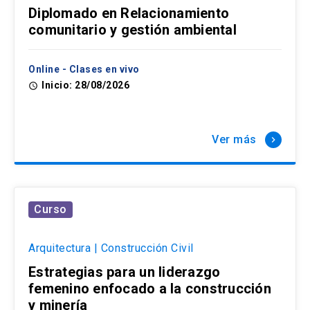
Diplomado en Relacionamiento
comunitario y gestión ambiental
Online - Clases en vivo
Inicio: 28/08/2026
access_time
Ver más
keyboard_arrow_right
Curso
Arquitectura | Construcción Civil
Estrategias para un liderazgo
femenino enfocado a la construcción
y minería