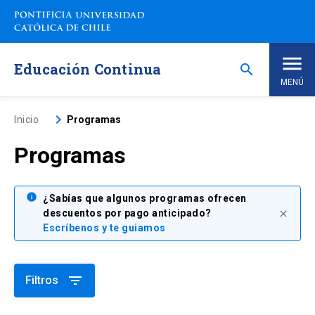
Saltar
a
contenido
principal
Educación Continua
search
MENÚ
Inicio
keyboard_arrow_right
Inicio
Programas
Programas
Nosotros
Programas de Estudio
info
keyboard_arrow_down
¿Sabías que algunos programas ofrecen
descuentos por pago anticipado?
close
Escríbenos y te guiamos
Programas Corporativos
Noticias
filter_list
Filtros