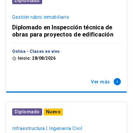
Diplomado
Gestión rubro inmobiliario
Diplomado en Inspección técnica de
obras para proyectos de edificación
Online - Clases en vivo
Inicio: 28/08/2026
access_time
Ver más
keyboard_arrow_right
Diplomado
Nuevo
Infraestructura | Ingeniería Civil