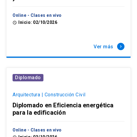
Online - Clases en vivo
Inicio: 02/10/2026
access_time
Ver más
keyboard_arrow_right
Diplomado
Arquitectura | Construcción Civil
Diplomado en Eficiencia energética
para la edificación
Online - Clases en vivo
Inicio: 03/10/2026