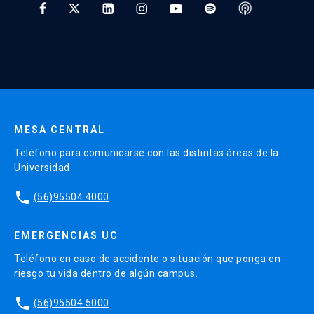
* Al ingresar tu e-mail aceptas recibir información de Educación
Continua UC y actividades relacionadas.
Enviar datos
MESA CENTRAL
Teléfono para comunicarse con las distintas áreas de la
Universidad.
phone
(56)95504 4000
EMERGENCIAS UC
Teléfono en caso de accidente o situación que ponga en
riesgo tu vida dentro de algún campus.
phone
(56)95504 5000