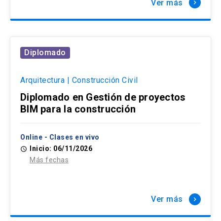
Ver más
keyboard_arrow_right
Diplomado
Arquitectura | Construcción Civil
Diplomado en Gestión de proyectos
BIM para la construcción
Online - Clases en vivo
Inicio: 06/11/2026
access_time
Más fechas
Ver más
keyboard_arrow_right