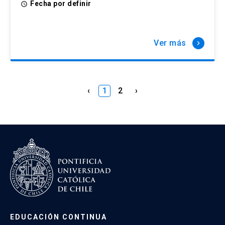
Fecha por definir
access_time
Ver más
keyboard_arrow_right
‹
1
2
›
EDUCACIÓN CONTINUA