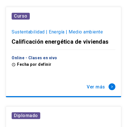
Curso
Sustentabilidad | Energía | Medio ambiente
Calificación energética de viviendas
Online - Clases en vivo
Fecha por definir
access_time
Ver más
keyboard_arrow_right
Diplomado