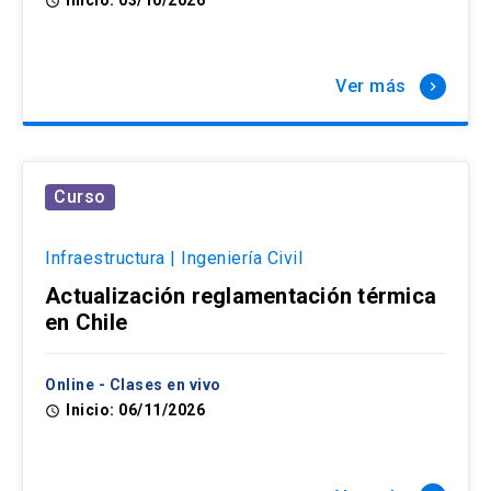
access_time
Ver más
keyboard_arrow_right
Curso
Infraestructura | Ingeniería Civil
Actualización reglamentación térmica
en Chile
Online - Clases en vivo
Inicio: 06/11/2026
access_time