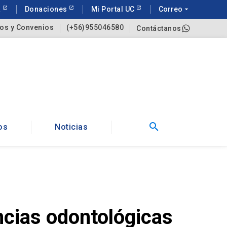
a
Donaciones
Mi Portal UC
Correo
arrow_drop_down
os y Convenios
(+56)955046580
Contáctanos
search
os
Noticias
ncias odontológicas