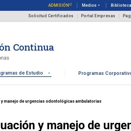
ADMISIÓN
Medios
arrow_drop_down
Bibliotec
Solicitud Certificados
Portal Empresas
Pag
ón Continua
onas
gramas de Estudio
Programas Corporativ
arrow_drop_down
n y manejo de urgencias odontológicas ambulatorias
luación y manejo de urge