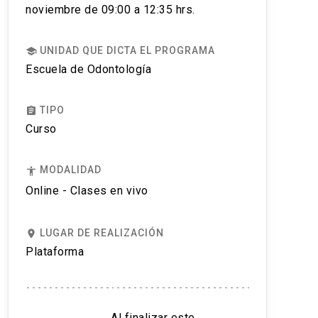
noviembre de 09:00 a 12:35 hrs.
UNIDAD QUE DICTA EL PROGRAMA
school
Escuela de Odontología
TIPO
assignment
Curso
MODALIDAD
accessibility
Online - Clases en vivo
LUGAR DE REALIZACIÓN
place
Plataforma
Al finalizar este