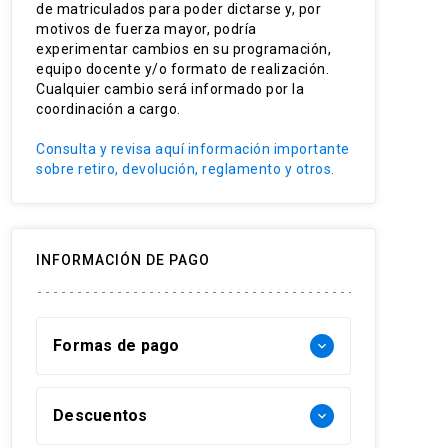
de matriculados para poder dictarse y, por
Resolución de complicaciones
motivos de fuerza mayor, podría
postoperatorias más frecuentes
experimentar cambios en su programación,
equipo docente y/o formato de realización.
Planificación de resolución de
Cualquier cambio será informado por la
urgencias odontológicas más
coordinación a cargo.
frecuentes
Consulta y revisa aquí información importante
sobre retiro, devolución, reglamento y otros.
INFORMACIÓN DE PAGO
Formas de pago
keyboard_arrow_down
Forma de pago Chile:
Descuentos
keyboard_arrow_down