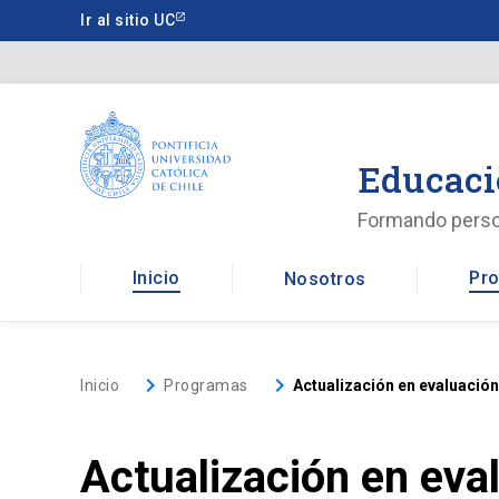
Saltar
Ir al sitio UC
a
contenido
principal
Educaci
Formando pers
Inicio
Pro
Nosotros
keyboard_arrow_right
keyboard_arrow_right
Inicio
Programas
Actualización en evaluació
Actualización en eva