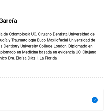
García
la de Odontología UC. Cirujano Dentista Universidad de
irugía y Traumatología Buco Maxilofacial Universidad de
s Dentistry University College London. Diplomado en
plomado en Medicina basada en evidencia UC. Cirujano
ico Dra. Eloísa Díaz I, La Florida.
keyboard_arrow_down