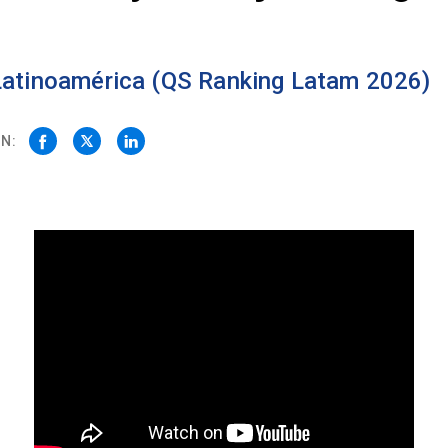
 Latinoamérica (QS Ranking Latam 2026)
N: