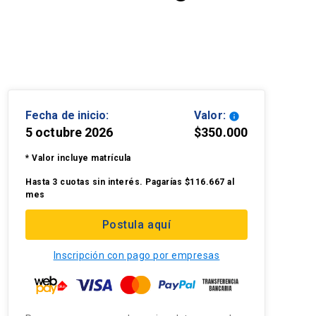
Fecha de inicio:
Valor:
info
5 octubre 2026
$350.000
* Valor incluye matrícula
Hasta 3 cuotas sin interés. Pagarías $116.667 al
mes
Postula aquí
Inscripción con pago por empresas