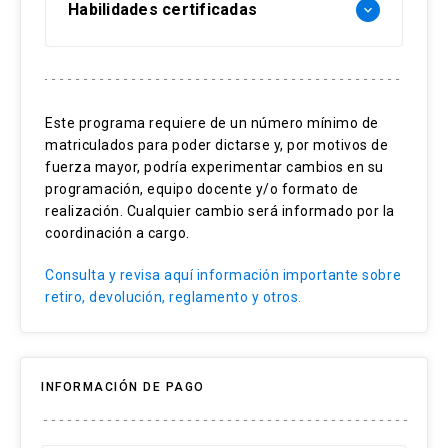
Habilidades certificadas
keyboard_arrow_down
Interpretación de conceptos
Neurocientíficos aplicados al aprendizaje
Este programa requiere de un número mínimo de
matriculados para poder dictarse y, por motivos de
Diseño de estrategias
fuerza mayor, podría experimentar cambios en su
Pedagógicas basadas en neurociencia
programación, equipo docente y/o formato de
realización. Cualquier cambio será informado por la
Fomento de la autorregulación
coordinación a cargo.
Emocional en el aprendizaje
Consulta y revisa aquí información importante sobre
retiro, devolución, reglamento y otros.
INFORMACIÓN DE PAGO