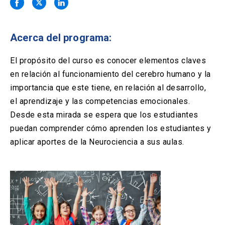
Solicitud Certificados
(El
keyboard_arrow_right
enlace
se
Portal Empresas
(El
keyboard_arrow_right
abre
Acerca del programa:
enlace
en
se
una
Pagos y Convenios
(El
keyboard_arrow_right
abre
El propósito del curso es conocer elementos claves
nueva
enlace
en
en relación al funcionamiento del cerebro humano y la
pestaña)
se
una
ACCESOS UC
abre
importancia que este tiene, en relación al desarrollo,
nueva
en
el aprendizaje y las competencias emocionales.
pestaña)
Biblioteca
Mi Portal UC
launch
launch
una
(El
(El
Desde esta mirada se espera que los estudiantes
nueva
enlace
enlace
puedan comprender cómo aprenden los estudiantes y
pestaña)
se
se
Correo
launch
(El
abre
abre
aplicar aportes de la Neurociencia a sus aulas.
enlace
en
en
se
una
una
abre
nueva
nueva
en
pestaña)
pestaña)
una
nueva
pestaña)