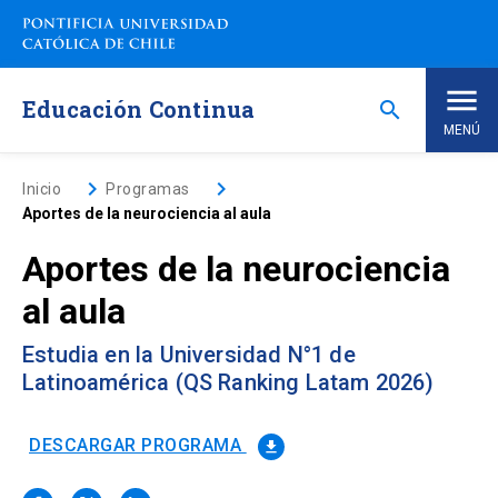
Saltar
a
contenido
principal
Educación Continua
search
MENÚ
Inicio
keyboard_arrow_right
keyboard_arrow_right
Inicio
Programas
Aportes de la neurociencia al aula
Nosotros
Aportes de la neurociencia
al aula
Programas de Estudio
keyboard_arrow_down
Estudia en la Universidad N°1 de
Programas Corporativos
Latinoamérica (QS Ranking Latam 2026)
Noticias
DESCARGAR PROGRAMA
file_download