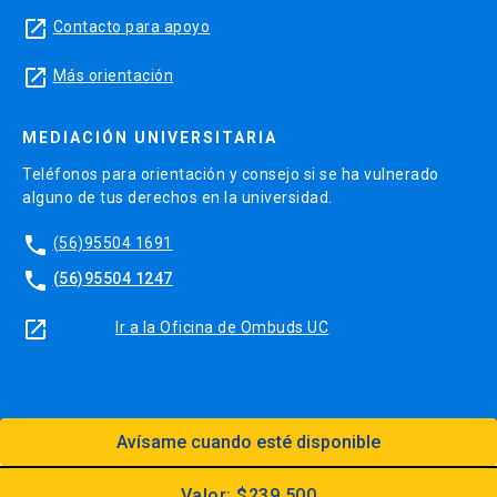
launch
Contacto para apoyo
launch
Más orientación
MEDIACIÓN UNIVERSITARIA
Teléfonos para orientación y consejo si se ha vulnerado
alguno de tus derechos en la universidad.
phone
(56)95504 1691
phone
(56)95504 1247
launch
Ir a la Oficina de Ombuds UC
Avísame cuando esté disponible
Diseño:
Dirección Digital, Prorrectoría
Utilizando el
Kit Digital UC
Valor: $239.500