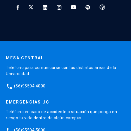
* Al ingresar tu e-mail aceptas recibir información de Educación
Continua UC y actividades relacionadas.
Enviar datos
MESA CENTRAL
Teléfono para comunicarse con las distintas áreas de la
Universidad.
phone
(56)95504 4000
EMERGENCIAS UC
Teléfono en caso de accidente o situación que ponga en
riesgo tu vida dentro de algún campus.
phone
(56)95504 5000