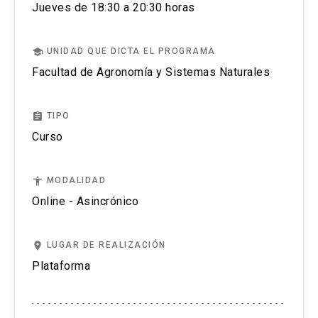
Jueves de 18:30 a 20:30 horas
completo de la actividad para estar matriculado.
nacional.
información mediante Tableau
No se tramitarán postulaciones incompletas.
Introducción a inteligencia de negocios mediante
school
UNIDAD QUE DICTA EL PROGRAMA
Power BI
Facultad de Agronomía y Sistemas Naturales
Puedes revisar aquí más información importante
Simulación Montecarlo y gestión del riesgo
sobre el proceso de admisión y matrícula.
mediante @Risk
assignment
TIPO
Curso
accessibility
MODALIDAD
Online - Asincrónico
place
LUGAR DE REALIZACIÓN
Plataforma