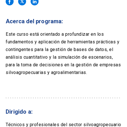
Solicitud Certificados
(El
keyboard_arrow_right
enlace
se
Portal Empresas
(El
keyboard_arrow_right
abre
Acerca del programa:
enlace
en
se
una
Pagos y Convenios
(El
keyboard_arrow_right
abre
Este curso está orientado a profundizar en los
nueva
enlace
en
fundamentos y aplicación de herramientas prácticas y
pestaña)
se
una
ACCESOS UC
abre
contingentes para la gestión de bases de datos, el
nueva
en
análisis cuantitativo y la simulación de escenarios,
pestaña)
Biblioteca
Mi Portal UC
launch
launch
una
(El
(El
para la toma de decisiones en la gestión de empresas
nueva
enlace
enlace
silvoagropecuarias y agroalimentarias.
pestaña)
se
se
Correo
launch
(El
abre
abre
enlace
en
en
se
una
una
abre
nueva
nueva
en
pestaña)
pestaña)
una
nueva
Dirigido a:
pestaña)
Técnicos y profesionales del sector silvoagropecuario