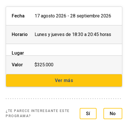
acumulables y deben ser
efectuados PREVIO AL PAGO,
Fecha
17 agosto 2026 - 28 septiembre 2026
close
no se realizará devolución de
dinero.
Horario
Lunes y jueves de 18:30 a 20:45 horas
Lugar
Valor
$325.000
Ver más
¿TE PARECE INTERESANTE ESTE
Sí
No
PROGRAMA?