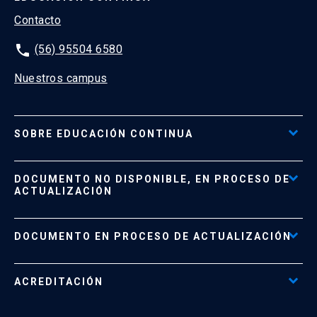
Contacto
phone
(56) 95504 6580
Nuestros campus
SOBRE EDUCACIÓN CONTINUA
Acceso al Portal de Pagos
DOCUMENTO NO DISPONIBLE, EN PROCESO DE
Formas de Pago
ACTUALIZACIÓN
Reglamentos
Políticas de Retiro, Devolución e Información Importante
Documento No Disponible
file_download
DOCUMENTO EN PROCESO DE ACTUALIZACIÓN
Beneficios para Alumnos de Diplomados
Programas Corporativos
ACREDITACIÓN
Preguntas Frecuentes
Tratamiento y Protección de Datos UC