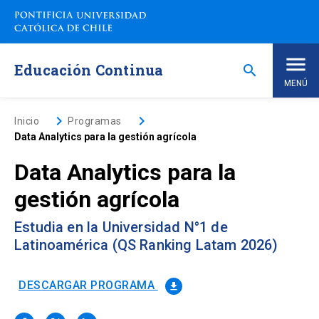
Saltar
a
contenido
principal
Educación Continua
search
MENÚ
Inicio
keyboard_arrow_right
keyboard_arrow_right
Inicio
Programas
Data Analytics para la gestión agrícola
Nosotros
Data Analytics para la
gestión agrícola
Programas de Estudio
keyboard_arrow_down
Estudia en la Universidad N°1 de
Programas Corporativos
Latinoamérica (QS Ranking Latam 2026)
Noticias
DESCARGAR PROGRAMA
file_download