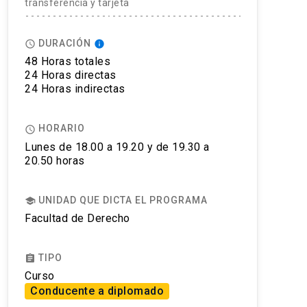
transferencia y tarjeta
DURACIÓN
access_time
info
48 Horas totales
24 Horas directas
24 Horas indirectas
HORARIO
access_time
Lunes de 18.00 a 19.20 y de 19.30 a
20.50 horas
UNIDAD QUE DICTA EL PROGRAMA
school
Facultad de Derecho
TIPO
assignment
Curso
Conducente a diplomado