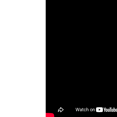
Aprovechamiento y limitaciones
Ejercicio colectivo de derechos y distribució
Régimen jurídico de la sequía. Medidas y her
Estatuto jurídico del caudal ecológico mínim
Patente por no uso de aguas.