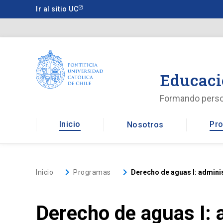
Saltar
Ir al sitio UC
a
contenido
principal
Educaci
Formando pers
Inicio
Pro
Nosotros
keyboard_arrow_right
keyboard_arrow_right
Inicio
Programas
Derecho de aguas I: adminis
Derecho de aguas I: 