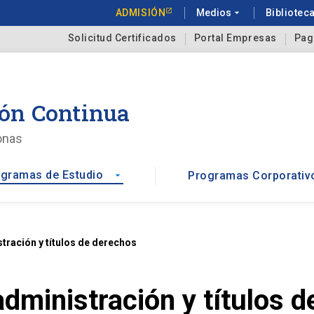
ADMISIÓN
Medios
arrow_drop_down
Bibliotec
Solicitud Certificados
Portal Empresas
Pag
ón Continua
onas
gramas de Estudio
Programas Corporativ
arrow_drop_down
tración y títulos de derechos
administración y títulos 