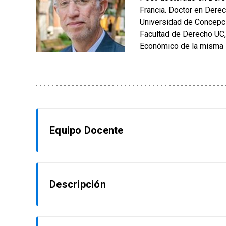
Francia. Doctor en Dere
Universidad de Concepció
Facultad de Derecho UC,
Económico de la misma 
Equipo Docente
Gonzalo Muñoz Escudero
Descripción
Magíster en Derecho de Aguas por la Universi
Mistral. Socio del estudio jurídico Vergara y Cía
El curso ofrece al estudiante una formación e