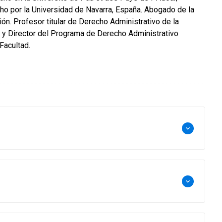
cho por la Universidad de Navarra, España. Abogado de la
n. Profesor titular de Derecho Administrativo de la
 y Director del Programa de Derecho Administrativo
Facultad.
keyboard_arrow_down
keyboard_arrow_down
dad de Atacama. Abogado de la Universidad Gabriela
.
special sobre los aspectos esenciales del régimen