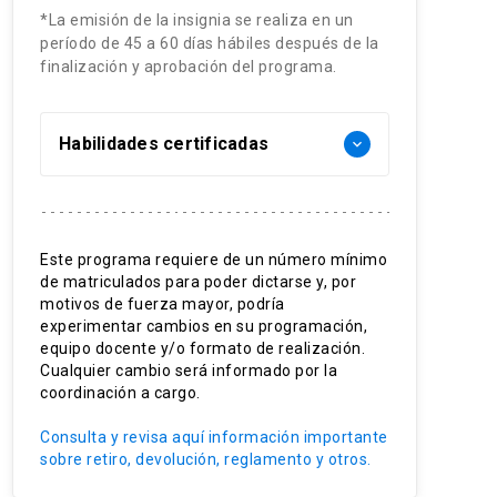
*La emisión de la insignia se realiza en un
período de 45 a 60 días hábiles después de la
finalización y aprobación del programa.
Habilidades certificadas
keyboard_arrow_down
Análisis jurisprudencial crítico
Gestión de recursos hídricos
Este programa requiere de un número mínimo
de matriculados para poder dictarse y, por
Resolución de conflictos en
motivos de fuerza mayor, podría
Derecho de Aguas
experimentar cambios en su programación,
equipo docente y/o formato de realización.
Interpretación y aplicación
Cualquier cambio será informado por la
coordinación a cargo.
normativa
Derecho Indígena aplicado
Consulta y revisa aquí información importante
sobre retiro, devolución, reglamento y otros.
Regulación ambiental