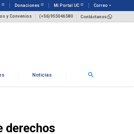
a
Donaciones
Mi Portal UC
Correo
arrow_drop_down
os y Convenios
(+56)955046580
Contáctanos
search
os
Noticias
de derechos