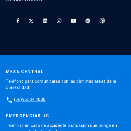
Preguntas Frecuentes
Tratamiento y Protección de Datos UC
* Al ingresar tu e-mail aceptas recibir información de Educación
Continua UC y actividades relacionadas.
Enviar datos
MESA CENTRAL
Teléfono para comunicarse con las distintas áreas de la
Universidad.
phone
(56)95504 4000
EMERGENCIAS UC
Teléfono en caso de accidente o situación que ponga en