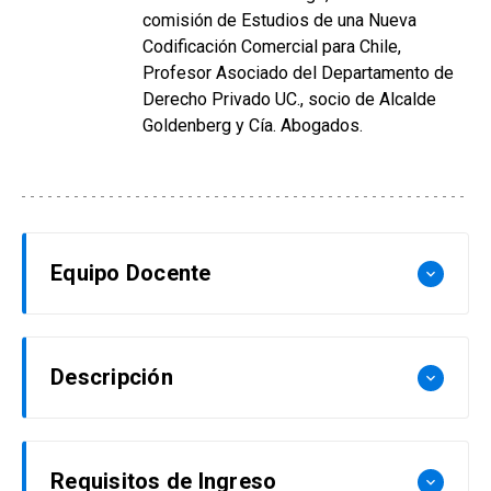
comisión de Estudios de una Nueva
Codificación Comercial para Chile,
Profesor Asociado del Departamento de
Derecho Privado UC., socio de Alcalde
Goldenberg y Cía. Abogados.
Equipo Docente
keyboard_arrow_down
Coordinador académico
Descripción
keyboard_arrow_down
Nicolás Constenla Novoa
Abogado, Licenciado por la Universidad
Este curso está diseñado para brindar a los
Requisitos de Ingreso
keyboard_arrow_down
Autónoma de Chile, Magister en Derecho por la
participantes un entendimiento de los principios