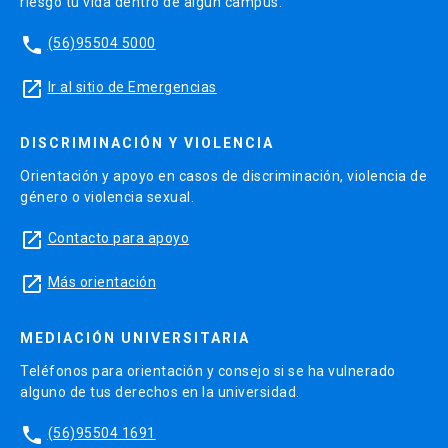
riesgo tu vida dentro de algún campus.
phone
(56)95504 5000
launch
Ir al sitio de Emergencias
DISCRIMINACIÓN Y VIOLENCIA
Orientación y apoyo en casos de discriminación, violencia de
género o violencia sexual.
launch
Contacto para apoyo
launch
Más orientación
MEDIACIÓN UNIVERSITARIA
Teléfonos para orientación y consejo si se ha vulnerado
alguno de tus derechos en la universidad.
phone
(56)95504 1691