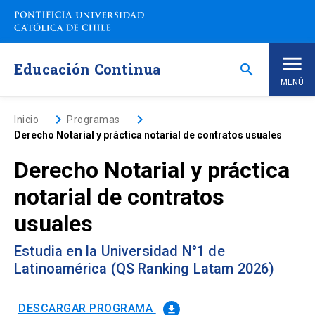
Saltar
a
contenido
principal
Educación Continua
search
MENÚ
Inicio
keyboard_arrow_right
keyboard_arrow_right
Inicio
Programas
Derecho Notarial y práctica notarial de contratos usuales
Nosotros
Derecho Notarial y práctica
notarial de contratos
Programas de Estudio
keyboard_arrow_down
usuales
Programas Corporativos
Estudia en la Universidad N°1 de
Latinoamérica (QS Ranking Latam 2026)
Noticias
DESCARGAR PROGRAMA
file_download