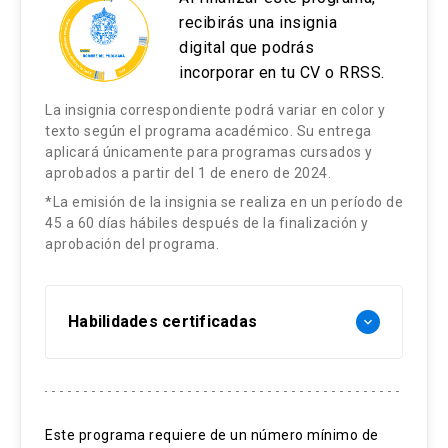
Universidad Católica de Valparaíso, Chile.
recibirás una insignia
Doctora en Derecho, Pontificia Universidad
digital que podrás
Católica de Valparaíso, Chile.
incorporar en tu CV o RRSS.
La insignia correspondiente podrá variar en color y
Gerardo Carvallo Castillo
texto según el programa académico. Su entrega
aplicará únicamente para programas cursados y
Abogado, Notario de la Primera Notaría de
aprobados a partir del 1 de enero de 2024.
Rancagua. Magister en derecho inmobiliario y
*La emisión de la insignia se realiza en un período de
registral.
45 a 60 días hábiles después de la finalización y
aprobación del programa.
Gonzalo Severin Fuster
Profesor de Derecho civil, Departamento de
Habilidades certificadas
keyboard_arrow_down
Derecho privado. Abogado, Pontificia
Universidad Católica de Valparaíso, Chile. Doctor
en Derecho, Universidad Autónoma de Madrid,
Notariado
España. Máster en Derecho Empresarial,
Derecho Notarial Chileno
Este programa requiere de un número mínimo de
Universidad Autónoma de Madrid, España.