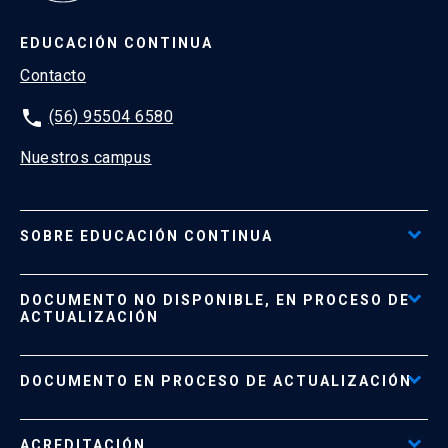
EDUCACIÓN CONTINUA
Contacto
phone
(56) 95504 6580
Nuestros campus
SOBRE EDUCACIÓN CONTINUA
Acceso al Portal de Pagos
DOCUMENTO NO DISPONIBLE, EN PROCESO DE
Formas de Pago
ACTUALIZACIÓN
Reglamentos
Políticas de Retiro, Devolución e Información Importante
Documento No Disponible
file_download
DOCUMENTO EN PROCESO DE ACTUALIZACIÓN
Beneficios para Alumnos de Diplomados
Programas Corporativos
ACREDITACIÓN