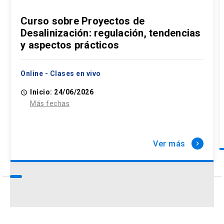
Curso sobre Proyectos de
Desalinización: regulación, tendencias
y aspectos prácticos
Online - Clases en vivo
Inicio: 24/06/2026
access_time
Más fechas
Ver más
keyboard_arrow_right