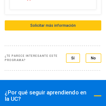
- Web pay: Tarjeta de crédito hasta 3 cuotas
sin interés y Tarjeta de débito-redcompra en 1
cuota
- Transferencia Bancaria:
Solicitar más información
Formas de pago extranjero:
- Tarjetas de créditos a través de webpay
- Transferencia Bancaria
- Paypal
¿TE PARECE INTERESANTE ESTE
Sí
No
PROGRAMA?
Formas de pago por empresas:
- Con ficha de inscripción y Orden de compra
¿Por qué seguir aprendiendo en
la UC?