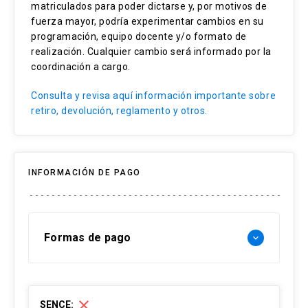
matriculados para poder dictarse y, por motivos de
Contrato notarial
fuerza mayor, podría experimentar cambios en su
Gonzalo Severin Huidobro
Compraventa de bienes
programación, equipo docente y/o formato de
realización. Cualquier cambio será informado por la
Testamentos
Abogado, Pontificia Universidad Católica de
coordinación a cargo.
Valparaíso. Ha sido Notario y Conservador
Instrumentos notariales
Consulta y revisa aquí información importante sobre
Suplente de Viña del Mar y Abogado asesor de
retiro, devolución, reglamento y otros.
Banco de Crédito e Inversiones.
INFORMACIÓN DE PAGO
Formas de pago
keyboard_arrow_down
Forma de pago Chile:
close
SENCE: