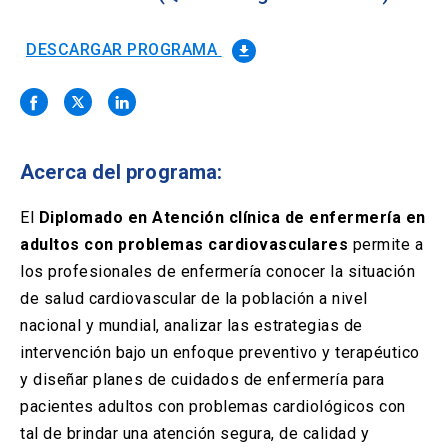
Solicitud Certificados
(El
keyboard_arrow_right
enlace
se
DESCARGAR PROGRAMA
file_download
Portal Empresas
(El
keyboard_arrow_right
abre
enlace
en
se
una
Pagos y Convenios
(El
keyboard_arrow_right
abre
nueva
enlace
en
pestaña)
se
una
Acerca del programa:
ACCESOS UC
abre
nueva
en
pestaña)
Biblioteca
Mi Portal UC
launch
launch
una
El
Diplomado en Atención clínica de enfermería en
(El
(El
nueva
enlace
enlace
adultos con problemas cardiovasculares
permite a
pestaña)
se
se
Correo
launch
los profesionales de enfermería conocer la situación
(El
abre
abre
enlace
en
en
de salud cardiovascular de la población a nivel
se
una
una
nacional y mundial, analizar las estrategias de
abre
nueva
nueva
en
intervención bajo un enfoque preventivo y terapéutico
pestaña)
pestaña)
una
y diseñar planes de cuidados de enfermería para
nueva
pestaña)
pacientes adultos con problemas cardiológicos con
tal de brindar una atención segura, de calidad y