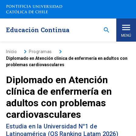
Saltar
a
contenido
principal
Educación Continua
search
MENÚ
Inicio
keyboard_arrow_right
keyboard_arrow_right
Inicio
Programas
Diplomado en Atención clínica de enfermería en adultos con
problemas cardiovasculares
Nosotros
Diplomado en Atención
Programas de Estudio
keyboard_arrow_down
clínica de enfermería en
adultos con problemas
Programas Corporativos
cardiovasculares
Noticias
Estudia en la Universidad N°1 de
Latinoamérica (QS Ranking Latam 2026)