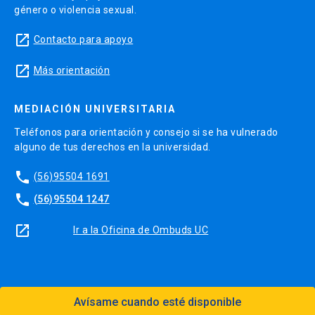
género o violencia sexual.
launch
Contacto para apoyo
launch
Más orientación
MEDIACIÓN UNIVERSITARIA
Teléfonos para orientación y consejo si se ha vulnerado
alguno de tus derechos en la universidad.
phone
(56)95504 1691
phone
(56)95504 1247
launch
Ir a la Oficina de Ombuds UC
Avísame cuando esté disponible
Diseño:
Dirección Digital, Prorrectoría