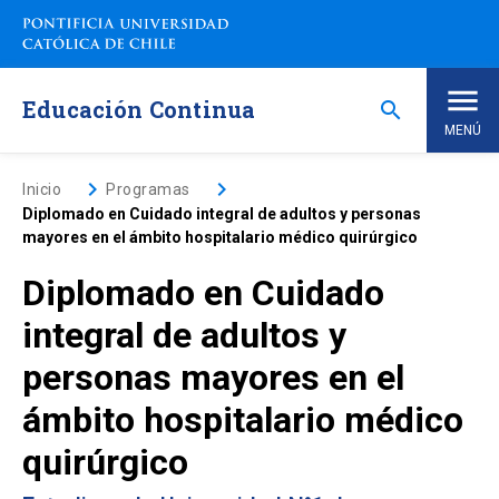
Saltar
a
contenido
principal
Educación Continua
search
MENÚ
Inicio
keyboard_arrow_right
keyboard_arrow_right
Inicio
Programas
Diplomado en Cuidado integral de adultos y personas
mayores en el ámbito hospitalario médico quirúrgico
Nosotros
Diplomado en Cuidado
Programas de Estudio
keyboard_arrow_down
integral de adultos y
personas mayores en el
Programas Corporativos
ámbito hospitalario médico
Noticias
quirúrgico