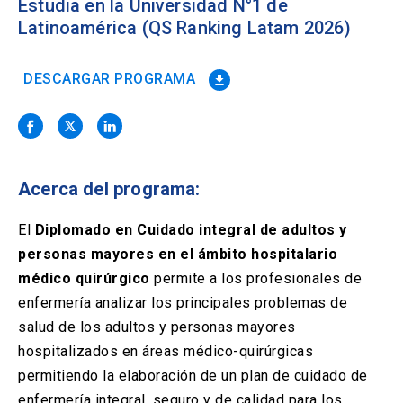
Solicitud Certificados
Estudia en la Universidad N°1 de
(El
keyboard_arrow_right
enlace
Latinoamérica (QS Ranking Latam 2026)
se
Portal Empresas
(El
keyboard_arrow_right
abre
enlace
en
DESCARGAR PROGRAMA
file_download
se
una
Pagos y Convenios
(El
keyboard_arrow_right
abre
nueva
enlace
en
pestaña)
se
una
ACCESOS UC
abre
nueva
en
pestaña)
Acerca del programa:
Biblioteca
Mi Portal UC
launch
launch
una
(El
(El
nueva
enlace
enlace
El
Diplomado en Cuidado integral de adultos y
pestaña)
se
se
Correo
launch
(El
abre
abre
personas mayores en el ámbito hospitalario
enlace
en
en
médico quirúrgico
se
permite a los profesionales de
una
una
abre
nueva
nueva
enfermería analizar los principales problemas de
en
pestaña)
pestaña)
salud de los adultos y personas mayores
una
nueva
hospitalizados en áreas médico-quirúrgicas
pestaña)
permitiendo la elaboración de un plan de cuidado de
enfermería integral, seguro y de calidad para los