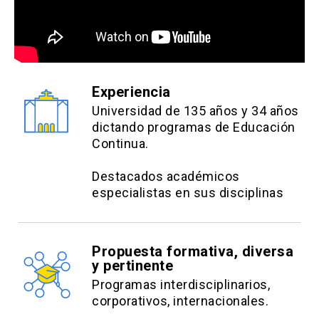
Estrategias Evaluativas:
Análisis de caso clínico individual: 20%.
info
Los descuentos NO son
Trabajo grupal: 20%.
Prueba 1 individual en línea: 30%
acumulables y deben ser
Prueba 2 individual en línea: 30%
efectuados PREVIO AL PAGO,
close
no se realizará devolución de
Caso clínico 1 individual: 20%
Experiencia
dinero.
Universidad de 135 años y 34 años
Caso clínico 2 individual: 20%
dictando programas de Educación
Continua.
Destacados académicos
especialistas en sus disciplinas
Propuesta formativa, diversa
y pertinente
Programas interdisciplinarios,
corporativos, internacionales.