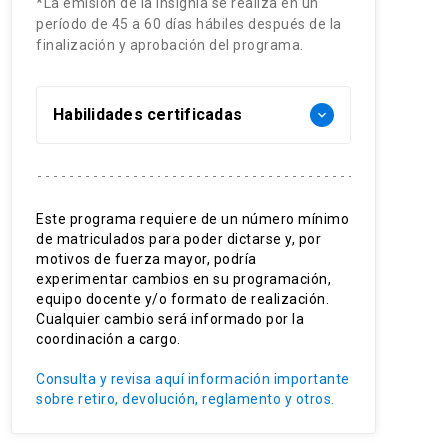
*La emisión de la insignia se realiza en un
período de 45 a 60 días hábiles después de la
finalización y aprobación del programa.
Habilidades certificadas
keyboard_arrow_down
Diagnóstico del dolor crónico
Interdisciplinaridad del paciente
Este programa requiere de un número mínimo
Rehabilitación y síndromes
de matriculados para poder dictarse y, por
Farmacología del dolor
motivos de fuerza mayor, podría
Intervnecionismo clínico
experimentar cambios en su programación,
Diagnóstico clínico diferencial
equipo docente y/o formato de realización.
Cualquier cambio será informado por la
coordinación a cargo.
Consulta y revisa aquí información importante
sobre retiro, devolución, reglamento y otros.