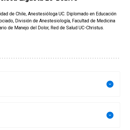
idad de Chile, Anestesióloga UC. Diplomado en Educación
ciado, División de Anestesiología, Facultad de Medicina
nario de Manejo del Dolor, Red de Salud UC-Christus.
keyboard_arrow_down
keyboard_arrow_down
nterdisciplinario de Manejo del Dolor, Red de Salud
nestesiología, Facultad de Medicina UC.