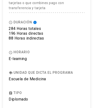
tarjetas o que combines pago con
transferencia y tarjeta
DURACIÓN
access_time
info
284 Horas totales
196 Horas directas
88 Horas indirectas
HORARIO
access_time
E-learning
UNIDAD QUE DICTA EL PROGRAMA
school
Escuela de Medicina
TIPO
assignment
Diplomado