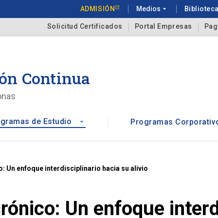
ADMISIÓN
Medios
arrow_drop_down
Bibliotec
Solicitud Certificados
Portal Empresas
Pag
ón Continua
onas
gramas de Estudio
Programas Corporativ
arrow_drop_down
 Un enfoque interdisciplinario hacia su alivio
ónico: Un enfoque interdi