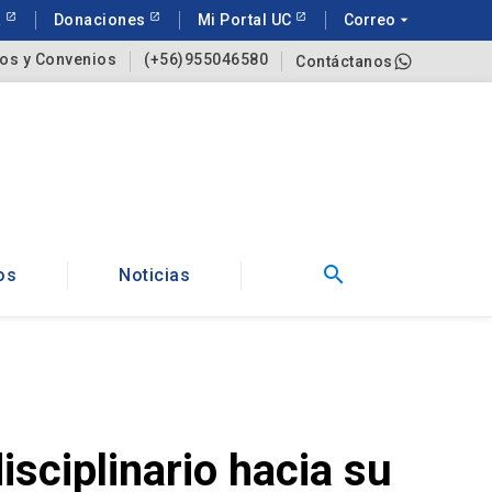
a
Donaciones
Mi Portal UC
Correo
arrow_drop_down
os y Convenios
(+56)955046580
Contáctanos
search
os
Noticias
sciplinario hacia su