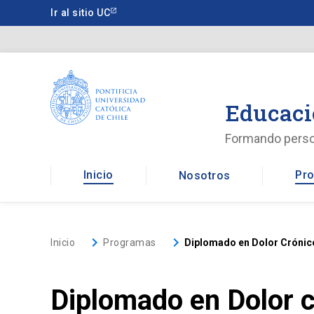
Saltar
Ir al sitio UC
a
contenido
principal
Educaci
Formando pers
Inicio
Pro
Nosotros
keyboard_arrow_right
keyboard_arrow_right
Inicio
Programas
Diplomado en Dolor Crónico:
Diplomado en Dolor cr