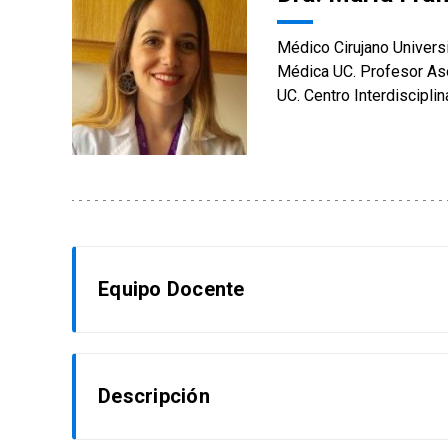
Médico Cirujano Univers
Médica UC. Profesor Aso
UC. Centro Interdiscipli
Equipo Docente
Eduardo Vega Pérez
Descripción
Médico Cirujano UC, Anestesiólogo UC. Centro I
UC-Christus. Profesor Asistente, División de A