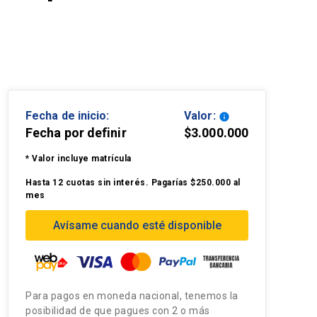
Fecha de inicio:
Valor:
info
Fecha por definir
$3.000.000
* Valor incluye matrícula
Hasta 12 cuotas sin interés. Pagarías $250.000 al
mes
Avísame cuando esté disponible
Para pagos en moneda nacional, tenemos la
posibilidad de que pagues con 2 o más