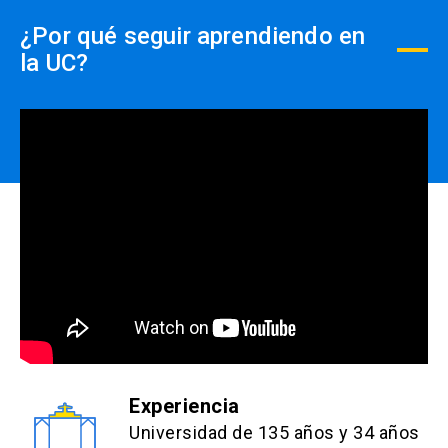
¿Por qué seguir aprendiendo en
info
Los descuentos NO son
la UC?
acumulables y deben ser
efectuados PREVIO AL PAGO,
close
no se realizará devolución de
dinero.
Experiencia
Universidad de 135 años y 34 años