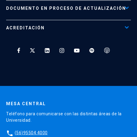
Políticas de Retiro, Devolución e Información Importante
Documento No Disponible
file_download
DOCUMENTO EN PROCESO DE ACTUALIZACIÓN
Beneficios para Alumnos de Diplomados
Programas Corporativos
ACREDITACIÓN
Preguntas Frecuentes
Tratamiento y Protección de Datos UC
* Al ingresar tu e-mail aceptas recibir información de Educación
Continua UC y actividades relacionadas.
Enviar datos
MESA CENTRAL
Teléfono para comunicarse con las distintas áreas de la
Universidad.
phone
(56)95504 4000