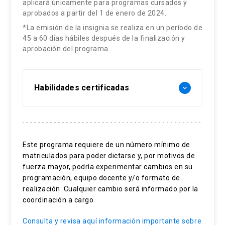
aplicará únicamente para programas cursados y
Alteraciones periodontales derivadas del
Estrategias Metodológicas:
aprobados a partir del 1 de enero de 2024.
Imagenología tridimensional
Proceso diagnóstico integral
trauma oclusal
*La emisión de la insignia se realiza en un período de
Principios de interpretación de imágenes
Historia clínica: anamnesis, examen
Clases sincrónicas por plataforma Zoom
45 a 60 días hábiles después de la finalización y
3D
clínico e imagenología complementaria
aprobación del programa.
Trastornos temporomandibulares
Clases narradas
Identificación anatómica digital del
Análisis morfofuncional del sistema
Trastornos intracapsulares
Guías de estudio
sistema estomatognático
estomatognático
Trastornos extracapsulares
Lectura crítica de artículos
Habilidades certificadas
keyboard_arrow_down
Imagenología 3D aplicada al diagnóstico
Estrategias Metodológicas:
Evaluación funcional
articular
Estrategias Evaluativas:
Montaje en articulador analógico y virtual
Diagnóstico oclusal integral
Clases sincrónicas por plataforma Zoom
Mapa de dolor articular de Rocabado
Controles de lectura: 10%
Evaluación funcional craneocervical
Trastornos funcionales asociados
Clases narradas
Este programa requiere de un número mínimo de
Evaluación muscular craneocervical
Disfunción muscular craneocervical
matriculados para poder dictarse y, por motivos de
Seminario: 40%
Interpretación anatómica 3D
Guías de estudio
fuerza mayor, podría experimentar cambios en su
Correlación clínica y derivación
Prueba teórica: 50%
Planificación interdisciplinaria en
Lectura crítica de artículos
programación, equipo docente y/o formato de
Herramientas digitales y diagnóstico 3D
interdisciplinaria
realización. Cualquier cambio será informado por la
odontología
Protocolos de evaluación morfológica
coordinación a cargo.
Estrategias Evaluativas:
Derivación clínica oportuna
3D craneofacial
Estrategias Metodológicas:
Consulta y revisa aquí información importante sobre