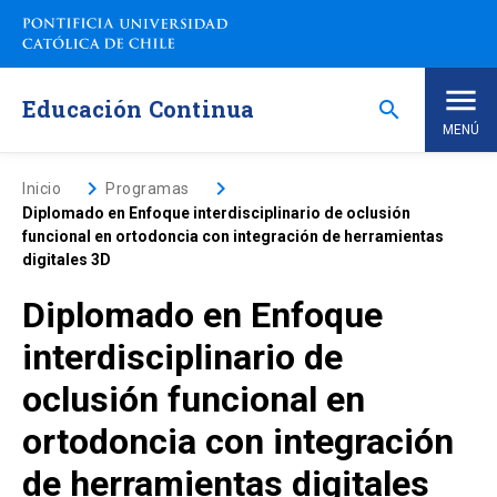
Saltar
a
contenido
principal
Educación Continua
search
MENÚ
Inicio
keyboard_arrow_right
keyboard_arrow_right
Inicio
Programas
Diplomado en Enfoque interdisciplinario de oclusión
funcional en ortodoncia con integración de herramientas
Nosotros
digitales 3D
Diplomado en Enfoque
Programas de Estudio
keyboard_arrow_down
interdisciplinario de
Programas Corporativos
oclusión funcional en
ortodoncia con integración
Noticias
de herramientas digitales