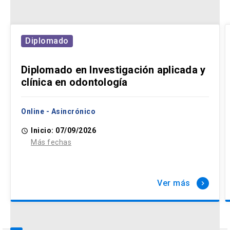
Diplomado
Diplomado en Investigación aplicada y
clínica en odontología
Online - Asincrónico
Inicio: 07/09/2026
access_time
Más fechas
Ver más
keyboard_arrow_right