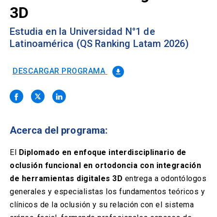
Solicitud Certificados
(El
keyboard_arrow_right
3D
enlace
se
Portal Empresas
(El
keyboard_arrow_right
Estudia en la Universidad N°1 de
abre
enlace
Latinoamérica (QS Ranking Latam 2026)
en
se
una
Pagos y Convenios
(El
keyboard_arrow_right
abre
nueva
enlace
en
DESCARGAR PROGRAMA
file_download
pestaña)
se
una
ACCESOS UC
abre
nueva
en
pestaña)
Biblioteca
Mi Portal UC
launch
launch
una
(El
(El
nueva
enlace
enlace
pestaña)
se
se
Correo
launch
Acerca del programa:
(El
abre
abre
enlace
en
en
se
El
Diplomado en enfoque interdisciplinario de
una
una
abre
nueva
nueva
oclusión funcional en ortodoncia con integración
en
pestaña)
pestaña)
una
de herramientas digitales 3D
entrega a odontólogos
nueva
generales y especialistas los fundamentos teóricos y
pestaña)
clínicos de la oclusión y su relación con el sistema