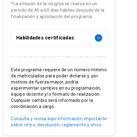
*La emisión de la insignia se realiza en un
período de 45 a 60 días hábiles después de la
finalización y aprobación del programa.
Habilidades certificadas
keyboard_arrow_down
Análisis cráneo-cérvico-mandibular
Diagnóstico de alteraciones
Este programa requiere de un número mínimo
funcionales
de matriculados para poder dictarse y, por
Evaluación del sistema
motivos de fuerza mayor, podría
estomatognático
experimentar cambios en su programación,
Planificación interdisciplinaria
equipo docente y/o formato de realización.
Cualquier cambio será informado por la
coordinación a cargo.
Consulta y revisa aquí información importante
sobre retiro, devolución, reglamento y otros.