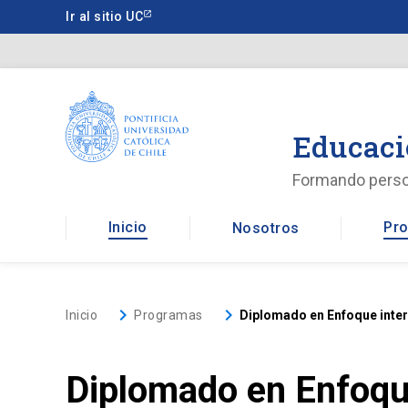
Saltar
Ir al sitio UC
a
contenido
principal
Educaci
Formando pers
Inicio
Pro
Nosotros
keyboard_arrow_right
keyboard_arrow_right
Inicio
Programas
Diplomado en Enfoque interd
Diplomado en Enfoque