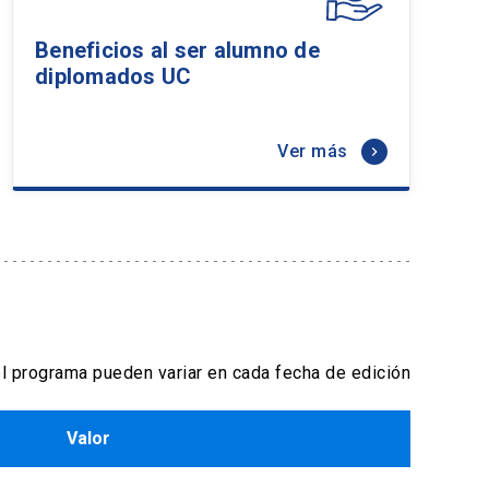
- Transferencia Bancaria
Beneficios al ser alumno de
Formas de pago por empresas:
diplomados UC
- Con ficha de inscripción y Orden de
compra
Ver más
keyboard_arrow_right
l programa pueden variar en cada fecha de edición
r
Valor