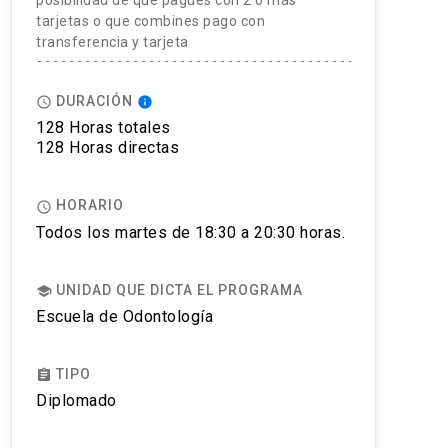
posibilidad de que pagues con 2 o más
tarjetas o que combines pago con
transferencia y tarjeta
DURACIÓN
access_time
info
128 Horas totales
128 Horas directas
HORARIO
access_time
Todos los martes de 18:30 a 20:30 horas.
UNIDAD QUE DICTA EL PROGRAMA
school
Escuela de Odontología
TIPO
assignment
Diplomado