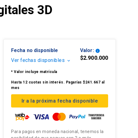
gitales 3D
Fecha no disponible
Valor:
info
$2.900.000
Ver fechas disponibles
keyboard_arrow_down
* Valor incluye matrícula
Hasta 12 cuotas sin interés. Pagarías $241.667 al
mes
Ir a la próxima fecha disponible
Para pagos en moneda nacional, tenemos la