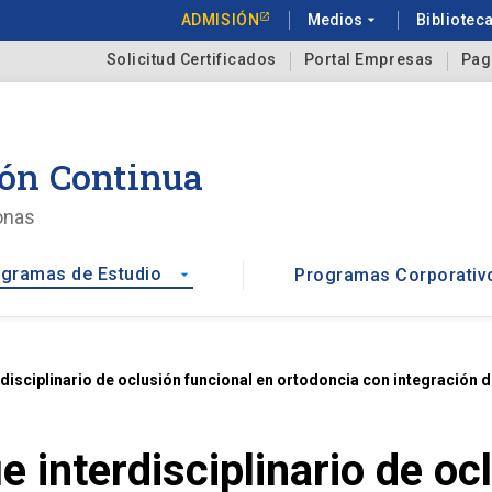
ADMISIÓN
Medios
arrow_drop_down
Bibliotec
Solicitud Certificados
Portal Empresas
Pag
ón Continua
onas
gramas de Estudio
Programas Corporativ
arrow_drop_down
isciplinario de oclusión funcional en ortodoncia con integración d
 interdisciplinario de oc