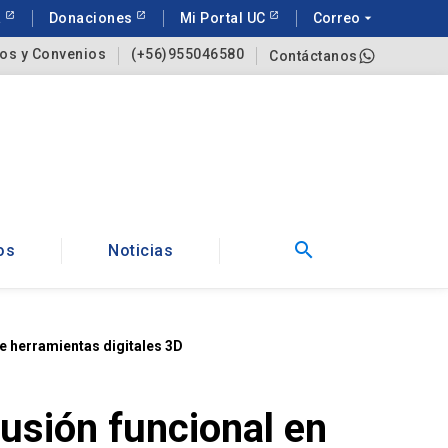
a
Donaciones
Mi Portal UC
Correo
arrow_drop_down
os y Convenios
(+56)955046580
Contáctanos
search
os
Noticias
e herramientas digitales 3D
lusión funcional en