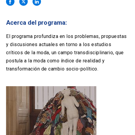
Solicitud Certificados
(El
keyboard_arrow_right
enlace
se
Portal Empresas
(El
keyboard_arrow_right
abre
Acerca del programa:
enlace
en
se
una
Pagos y Convenios
(El
keyboard_arrow_right
abre
El programa profundiza en los problemas, propuestas
nueva
enlace
en
y discusiones actuales en torno a los estudios
pestaña)
se
una
ACCESOS UC
abre
críticos de la moda, un campo transdisciplinario, que
nueva
en
postula a la moda como índice de realidad y
pestaña)
Biblioteca
Mi Portal UC
launch
launch
una
(El
(El
transformación de cambio socio-político.
nueva
enlace
enlace
pestaña)
se
se
Correo
launch
(El
abre
abre
enlace
en
en
se
una
una
abre
nueva
nueva
en
pestaña)
pestaña)
una
nueva
pestaña)