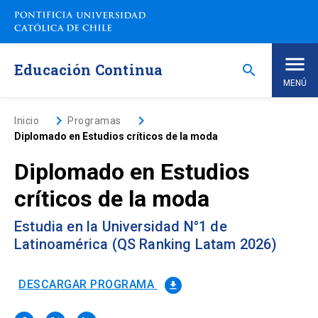
Saltar
a
contenido
principal
Educación Continua
search
MENÚ
Inicio
keyboard_arrow_right
keyboard_arrow_right
Inicio
Programas
Diplomado en Estudios críticos de la moda
Nosotros
Diplomado en Estudios
críticos de la moda
Programas de Estudio
keyboard_arrow_down
Estudia en la Universidad N°1 de
Programas Corporativos
Latinoamérica (QS Ranking Latam 2026)
Noticias
DESCARGAR PROGRAMA
file_download