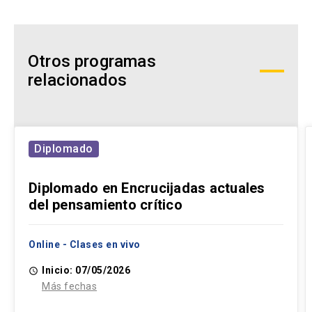
Otros programas
relacionados
Diplomado
Diplomado en Encrucijadas actuales
del pensamiento crítico
Online - Clases en vivo
Inicio: 07/05/2026
access_time
Más fechas