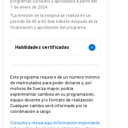
programas cursados y aprobados a partir del
1 de enero de 2024.
*La emisión de la insignia se realiza en un
período de 45 a 60 días hábiles después de la
finalización y aprobación del programa.
Habilidades certificadas
keyboard_arrow_down
Planificación estratégica
Gestión de proyectos
Este programa requiere de un número mínimo
de matriculados para poder dictarse y, por
Ingeniería aplicada
motivos de fuerza mayor, podría
experimentar cambios en su programación,
Dirección de obras
equipo docente y/o formato de realización.
Cualquier cambio será informado por la
Ingeniería vial
coordinación a cargo.
Infraestructura vial
Consulta y revisa aquí información importante