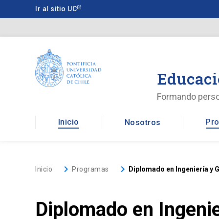
Saltar
Ir al sitio UC
a
contenido
principal
Educaci
Formando pers
Inicio
Pro
Nosotros
keyboard_arrow_right
keyboard_arrow_right
Inicio
Programas
Diplomado en Ingeniería y G
Diplomado en Ingenier