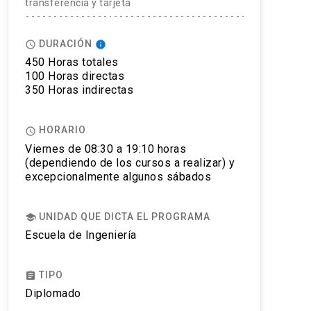
transferencia y tarjeta
DURACIÓN
access_time
info
450 Horas totales
100 Horas directas
350 Horas indirectas
HORARIO
access_time
Viernes de 08:30 a 19:10 horas
(dependiendo de los cursos a realizar) y
excepcionalmente algunos sábados
UNIDAD QUE DICTA EL PROGRAMA
school
Escuela de Ingeniería
TIPO
assignment
Diplomado