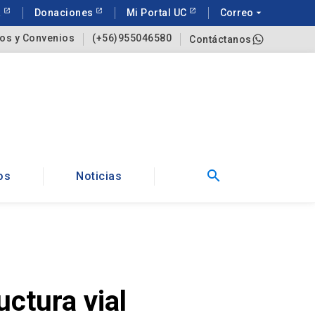
a
Donaciones
Mi Portal UC
Correo
arrow_drop_down
os y Convenios
(+56)955046580
Contáctanos
search
os
Noticias
uctura vial