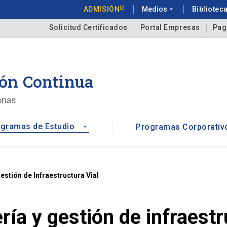
ADMISIÓN
Medios
arrow_drop_down
Bibliotec
Solicitud Certificados
Portal Empresas
Pag
ón Continua
onas
gramas de Estudio
Programas Corporativ
arrow_drop_down
estión de Infraestructura Vial
ía y gestión de infraestr