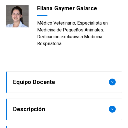
Eliana Gaymer Galarce
Médico Veterinario, Especialista en
Medicina de Pequeños Animales.
Dedicación exclusiva a Medicina
Respiratoria.
Equipo Docente
keyboard_arrow_down
Ignacio Cordero
Descripción
keyboard_arrow_down
Médico Veterinario. Docente de pre y post grado
en las áreas de cardiología y medicina