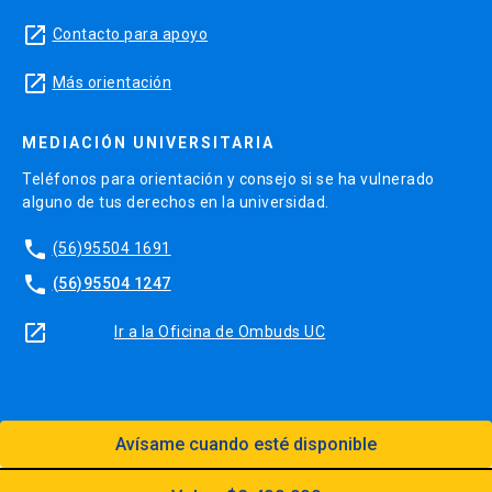
launch
Contacto para apoyo
launch
Más orientación
MEDIACIÓN UNIVERSITARIA
Teléfonos para orientación y consejo si se ha vulnerado
alguno de tus derechos en la universidad.
phone
(56)95504 1691
phone
(56)95504 1247
launch
Ir a la Oficina de Ombuds UC
Avísame cuando esté disponible
Diseño:
Dirección Digital, Prorrectoría