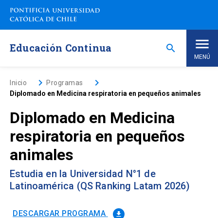
Saltar
a
contenido
principal
Educación Continua
search
MENÚ
Inicio
keyboard_arrow_right
keyboard_arrow_right
Inicio
Programas
Diplomado en Medicina respiratoria en pequeños animales
Nosotros
Diplomado en Medicina
respiratoria en pequeños
Programas de Estudio
keyboard_arrow_down
animales
Programas Corporativos
Estudia en la Universidad N°1 de
Latinoamérica (QS Ranking Latam 2026)
Noticias
DESCARGAR PROGRAMA
file_download