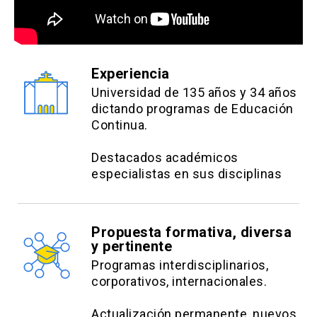
Veterinarias (FCAV/UNESP), Jaboticabal. Posee
experiencia en el área de Cirugía Veterinaria
General, con énfasis en procedimientos y
cirugías respiratorias en perros y gatos.
Experiencia
Universidad de 135 años y 34 años
Luiz Felipe Barros de Queiroz
dictando programas de Educación
Continua.
Médico Veterinario, especializado en
Neumología y Cirugías. Director científico de la
Destacados académicos
APBV (Asociación Brasileña de Neumología
especialistas en sus disciplinas
Veterinaria). Médico Veterinario titulado por la
Universidade do Estado de Santa Catarina
(UDESC), especializado en neumología de perros
Propuesta formativa, diversa
y pertinente
y gatos por la UFAPE/SP. Director científico de la
Programas interdisciplinarios,
APBV (Asociación Brasileña de Neumología
corporativos, internacionales.
Veterinaria). Fundador de VetPneumo, presta
servicios de forma exclusiva en las áreas de
Actualización permanente, nuevos