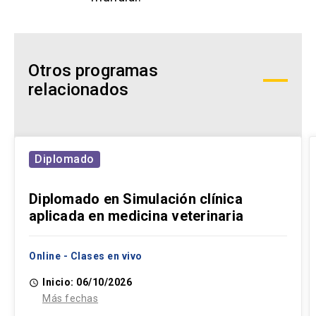
Respiratory Comparative Society. Presidenta de
la Asociación Brasileña de Neumología
Veterinaria.
Otros programas
relacionados
Diplomado
Diplomado en Simulación clínica
aplicada en medicina veterinaria
Online - Clases en vivo
Inicio: 06/10/2026
access_time
Más fechas