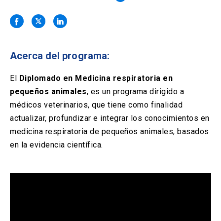
Solicitud Certificados
(El
keyboard_arrow_right
enlace
se
Portal Empresas
(El
keyboard_arrow_right
abre
enlace
en
se
una
Pagos y Convenios
(El
keyboard_arrow_right
Acerca del programa:
abre
nueva
enlace
en
pestaña)
se
El
Diplomado en Medicina respiratoria en
una
ACCESOS UC
abre
nueva
pequeños animales
, es un programa dirigido a
en
pestaña)
Biblioteca
Mi Portal UC
médicos veterinarios, que tiene como finalidad
launch
launch
una
(El
(El
nueva
actualizar, profundizar e integrar los conocimientos en
enlace
enlace
pestaña)
se
se
Correo
launch
medicina respiratoria de pequeños animales, basados
(El
abre
abre
enlace
en la evidencia científica.
en
en
se
una
una
abre
nueva
nueva
en
pestaña)
pestaña)
una
nueva
pestaña)