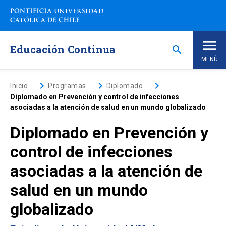
Saltar
a
contenido
principal
Educación Continua
search
MENÚ
Inicio
keyboard_arrow_right
keyboard_arrow_right
keyboard_arrow_right
Inicio
Programas
Diplomado
Diplomado en Prevención y control de infecciones
asociadas a la atención de salud en un mundo globalizado
Nosotros
Diplomado en Prevención y
Programas de Estudio
keyboard_arrow_down
control de infecciones
asociadas a la atención de
Programas Corporativos
salud en un mundo
Noticias
globalizado