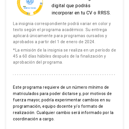
varios artículos académicos relacionados con la
digital que podrás
2. Herramientas convencionales para el
incorporar en tu CV o RRSS.
documentación digital de patrimonio. Su
levantamiento
experiencia profesional se desarrolla en el
La insignia correspondiente podrá variar en color y
estudio de arquitectura Ravetllat-Ribas en
texto según el programa académico. Su entrega
2.1. Fotografía digital
aplicará únicamente para programas cursados y
Barcelona (2008–2015) con especial atención en
aprobados a partir del 1 de enero de 2024.
proyectos de rehabilitación.
2.2. Estación total electrónica de
*La emisión de la insignia se realiza en un período de
medición de distancia sin reflector
45 a 60 días hábiles después de la finalización y
aprobación del programa.
3. Herramientas avanzadas para el
levantamiento
Este programa requiere de un número mínimo de
3.1. Fotogrametría digital
matriculados para poder dictarse y, por motivos de
fuerza mayor, podría experimentar cambios en su
3.2. Escaneo 3D terrestre
programación, equipo docente y/o formato de
realización. Cualquier cambio será informado por la
3.3. Fotogrametría aérea utilizando un
coordinación a cargo.
RPAS (UAV o dron)