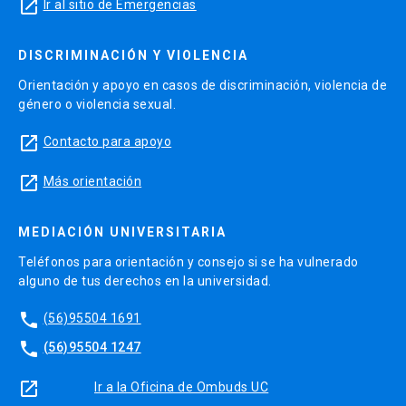
launch
Ir al sitio de Emergencias
DISCRIMINACIÓN Y VIOLENCIA
Orientación y apoyo en casos de discriminación, violencia de
género o violencia sexual.
launch
Contacto para apoyo
launch
Más orientación
MEDIACIÓN UNIVERSITARIA
Teléfonos para orientación y consejo si se ha vulnerado
alguno de tus derechos en la universidad.
phone
(56)95504 1691
phone
(56)95504 1247
launch
Ir a la Oficina de Ombuds UC