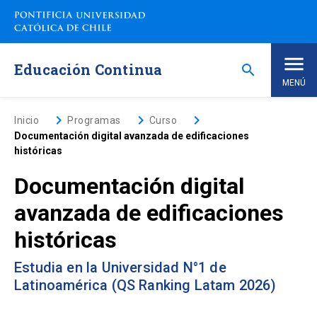
Saltar
a
contenido
principal
Educación Continua
search
MENÚ
Inicio
keyboard_arrow_right
keyboard_arrow_right
keyboard_arrow_right
Inicio
Programas
Curso
Documentación digital avanzada de edificaciones
históricas
Nosotros
Documentación digital
Programas de Estudio
keyboard_arrow_down
avanzada de edificaciones
históricas
Programas Corporativos
Estudia en la Universidad N°1 de
Noticias
Latinoamérica (QS Ranking Latam 2026)