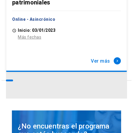
patrimoniales
Online - Asincrónico
Inicio: 03/01/2023
access_time
Más fechas
Ver más
keyboard_arrow_right
¿No encuentras el programa