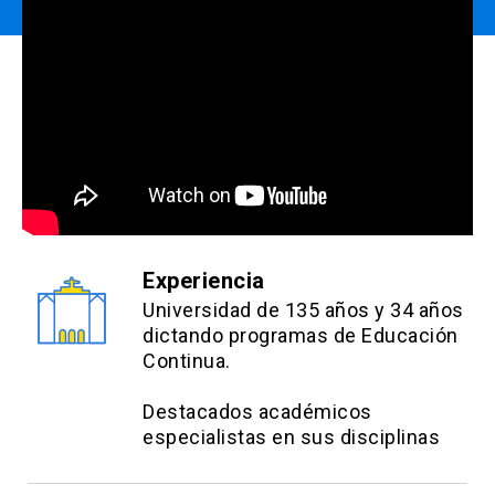
5% Estudiantes de postgrado otras
Resultado de las tareas asignadas durante el
universidades
taller práctico: 50% (grupal).
info
Los descuentos NO son
acumulables y deben ser
efectuados PREVIO AL PAGO,
close
no se realizará devolución de
dinero.
Experiencia
Universidad de 135 años y 34 años
dictando programas de Educación
Continua.
Destacados académicos
especialistas en sus disciplinas