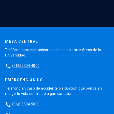
* Al ingresar tu e-mail aceptas recibir información de Educación
Continua UC y actividades relacionadas.
Enviar datos
MESA CENTRAL
Teléfono para comunicarse con las distintas áreas de la
Universidad.
phone
(56)95504 4000
EMERGENCIAS UC
Teléfono en caso de accidente o situación que ponga en
riesgo tu vida dentro de algún campus.
phone
(56)95504 5000