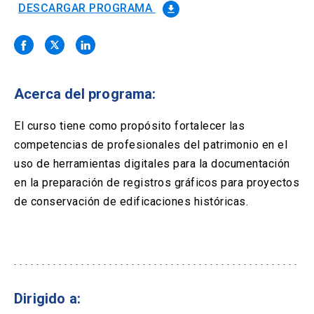
Solicitud Certificados
(El
keyboard_arrow_right
DESCARGAR PROGRAMA
file_download
enlace
se
Portal Empresas
(El
keyboard_arrow_right
abre
enlace
en
se
una
Pagos y Convenios
(El
keyboard_arrow_right
abre
nueva
enlace
Acerca del programa:
en
pestaña)
se
una
ACCESOS UC
abre
El curso tiene como propósito fortalecer las
nueva
en
pestaña)
competencias de profesionales del patrimonio en el
Biblioteca
Mi Portal UC
launch
launch
una
(El
(El
uso de herramientas digitales para la documentación
nueva
enlace
enlace
pestaña)
se
se
en la preparación de registros gráficos para proyectos
Correo
launch
(El
abre
abre
de conservación de edificaciones históricas.
enlace
en
en
se
una
una
abre
nueva
nueva
en
pestaña)
pestaña)
una
nueva
pestaña)
Dirigido a: