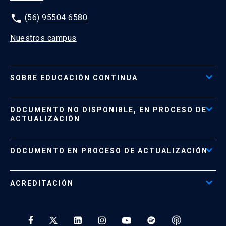
phone
(56) 95504 6580
Nuestros campus
SOBRE EDUCACIÓN CONTINUA
Acceso al Portal de Pagos
DOCUMENTO NO DISPONIBLE, EN PROCESO DE
Formas de Pago
ACTUALIZACIÓN
Reglamentos
Políticas de Retiro, Devolución e Información Importante
Documento No Disponible
file_download
DOCUMENTO EN PROCESO DE ACTUALIZACIÓN
Beneficios para Alumnos de Diplomados
Programas Corporativos
ACREDITACIÓN
Preguntas Frecuentes
Tratamiento y Protección de Datos UC