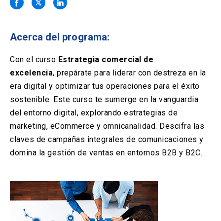
Solicitud Certificados
(El
keyboard_arrow_right
enlace
se
Portal Empresas
(El
keyboard_arrow_right
abre
Acerca del programa:
enlace
en
se
una
Pagos y Convenios
(El
keyboard_arrow_right
abre
Con el curso
Estrategia comercial de
nueva
enlace
en
excelencia
, prepárate para liderar con destreza en la
pestaña)
se
una
ACCESOS UC
abre
era digital y optimizar tus operaciones para el éxito
nueva
en
sostenible. Este curso te sumerge en la vanguardia
pestaña)
Biblioteca
Mi Portal UC
launch
launch
una
(El
(El
del entorno digital, explorando estrategias de
nueva
enlace
enlace
marketing, eCommerce y omnicanalidad. Descifra las
pestaña)
se
se
Correo
launch
(El
abre
abre
claves de campañas integrales de comunicaciones y
enlace
en
en
domina la gestión de ventas en entornos B2B y B2C.
se
una
una
abre
nueva
nueva
en
pestaña)
pestaña)
una
nueva
pestaña)