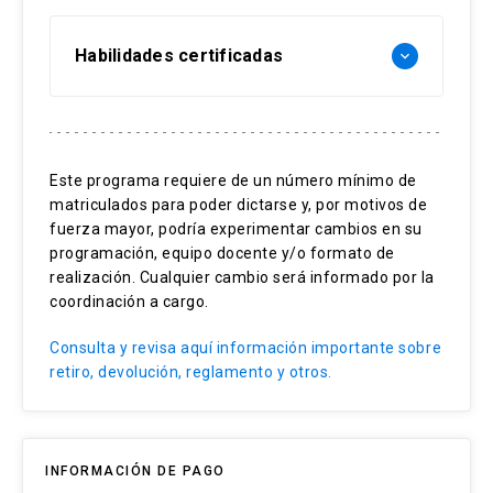
Habilidades certificadas
keyboard_arrow_down
Estrategia comercial en la era digital
eCommerce y omnicanalidad
Este programa requiere de un número mínimo de
matriculados para poder dictarse y, por motivos de
Operaciones comerciales
fuerza mayor, podría experimentar cambios en su
Métricas y KPI’s en organizaciones
programación, equipo docente y/o formato de
realización. Cualquier cambio será informado por la
Excelencia comercial
coordinación a cargo.
Consulta y revisa aquí información importante sobre
retiro, devolución, reglamento y otros.
INFORMACIÓN DE PAGO