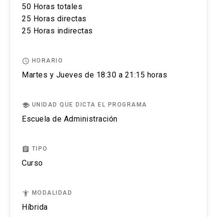
50 Horas totales
Puedes revisar aquí más información importante
25 Horas directas
sobre el proceso de admisión y matrícula.
25 Horas indirectas
access_time
HORARIO
Martes y Jueves de 18:30 a 21:15 horas
school
UNIDAD QUE DICTA EL PROGRAMA
Escuela de Administración
assignment
TIPO
Curso
accessibility
MODALIDAD
Híbrida