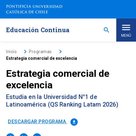
Saltar
a
contenido
principal
Educación Continua
search
MENÚ
Inicio
keyboard_arrow_right
keyboard_arrow_right
Inicio
Programas
Estrategia comercial de excelencia
Nosotros
Estrategia comercial de
excelencia
Programas de Estudio
keyboard_arrow_down
Estudia en la Universidad N°1 de
Programas Corporativos
Latinoamérica (QS Ranking Latam 2026)
Noticias
DESCARGAR PROGRAMA
file_download