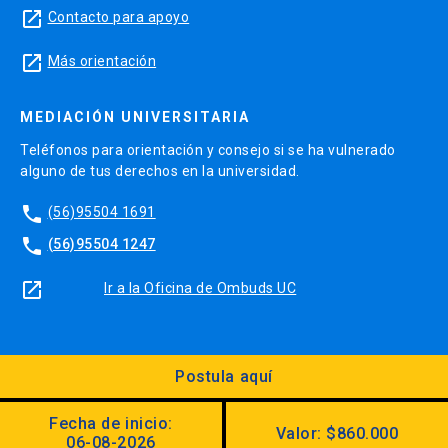
launch
Contacto para apoyo
launch
Más orientación
MEDIACIÓN UNIVERSITARIA
Teléfonos para orientación y consejo si se ha vulnerado
alguno de tus derechos en la universidad.
phone
(56)95504 1691
phone
(56)95504 1247
launch
Ir a la Oficina de Ombuds UC
Postula aquí
Diseño:
Dirección Digital, Prorrectoría
Fecha de inicio:
Valor: $860.000
Utilizando el
Kit Digital UC
06-08-2026