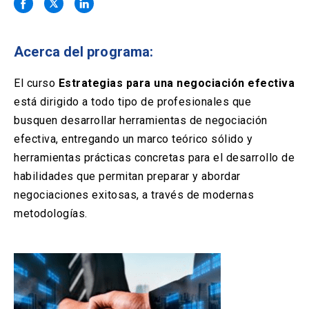
Solicitud Certificados
(El
keyboard_arrow_right
enlace
se
Portal Empresas
(El
keyboard_arrow_right
abre
Acerca del programa:
enlace
en
se
una
Pagos y Convenios
(El
keyboard_arrow_right
abre
El curso
Estrategias para una negociación efectiva
nueva
enlace
en
está dirigido a todo tipo de profesionales que
pestaña)
se
una
ACCESOS UC
abre
busquen desarrollar herramientas de negociación
nueva
en
efectiva, entregando un marco teórico sólido y
pestaña)
Biblioteca
Mi Portal UC
launch
launch
una
(El
(El
herramientas prácticas concretas para el desarrollo de
nueva
enlace
enlace
habilidades que permitan preparar y abordar
pestaña)
se
se
Correo
launch
(El
abre
abre
negociaciones exitosas, a través de modernas
enlace
en
en
metodologías.
se
una
una
abre
nueva
nueva
en
pestaña)
pestaña)
una
nueva
pestaña)