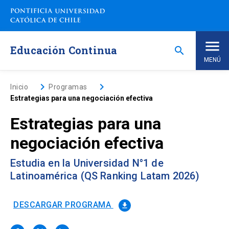
Saltar
a
contenido
principal
Educación Continua
search
MENÚ
Inicio
keyboard_arrow_right
keyboard_arrow_right
Inicio
Programas
Estrategias para una negociación efectiva
Nosotros
Estrategias para una
negociación efectiva
Programas de Estudio
keyboard_arrow_down
Estudia en la Universidad N°1 de
Programas Corporativos
Latinoamérica (QS Ranking Latam 2026)
Noticias
DESCARGAR PROGRAMA
file_download