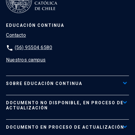
EDUCACIÓN CONTINUA
Contacto
phone
(56) 95504 6580
Nuestros campus
SOBRE EDUCACIÓN CONTINUA
Acceso al Portal de Pagos
DOCUMENTO NO DISPONIBLE, EN PROCESO DE
Formas de Pago
ACTUALIZACIÓN
Reglamentos
Políticas de Retiro, Devolución e Información Importante
Documento No Disponible
file_download
DOCUMENTO EN PROCESO DE ACTUALIZACIÓN
Beneficios para Alumnos de Diplomados