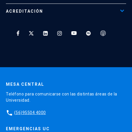
Programas Corporativos
ACREDITACIÓN
Preguntas Frecuentes
Tratamiento y Protección de Datos UC
* Al ingresar tu e-mail aceptas recibir información de Educación
Continua UC y actividades relacionadas.
Enviar datos
MESA CENTRAL
Teléfono para comunicarse con las distintas áreas de la
Universidad.
phone
(56)95504 4000
EMERGENCIAS UC