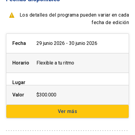
Formas de pago por empresas:
Los detalles del programa pueden variar en cada
- Con ficha de inscripción y Orden de compra
fecha de edición
Fecha
29 junio 2026 - 30 junio 2026
Horario
Flexible a tu ritmo
Lugar
Valor
$300.000
Ver más