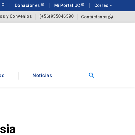
a
Donaciones
Mi Portal UC
Correo
arrow_drop_down
os y Convenios
(+56)955046580
Contáctanos
search
os
Noticias
sia