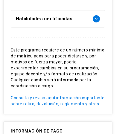
Habilidades certificadas
keyboard_arrow_down
Evaluación del riesgo perioperatorio
Evaluación del riesgo cardiovascular
Este programa requiere de un número mínimo
Monitorización intraoperatoria
de matriculados para poder dictarse y, por
Complicaciones postoperatorias
motivos de fuerza mayor, podría
experimentar cambios en su programación,
equipo docente y/o formato de realización.
Cualquier cambio será informado por la
coordinación a cargo.
Consulta y revisa aquí información importante
sobre retiro, devolución, reglamento y otros.
INFORMACIÓN DE PAGO