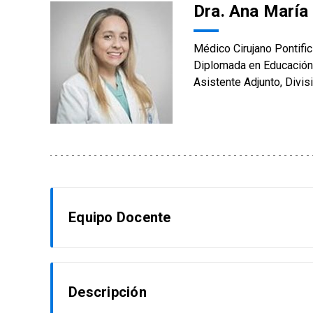
Dra. Ana María 
Médico Cirujano Pontific
Diplomada en Educación 
Asistente Adjunto, Divis
Equipo Docente
Dra. Javiera Ignacia Benavides Tala
Descripción
Médico Cirujano Universidad de Chile, Aneste