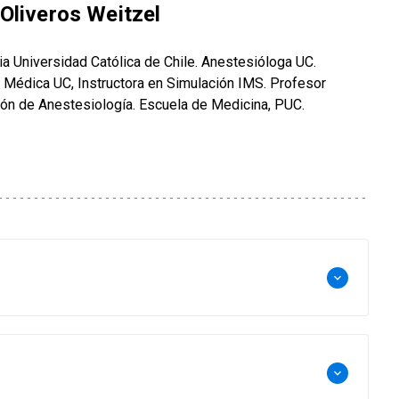
Oliveros Weitzel
ia Universidad Católica de Chile. Anestesióloga UC.
Médica UC, Instructora en Simulación IMS. Profesor
ión de Anestesiología. Escuela de Medicina, PUC.
keyboard_arrow_down
keyboard_arrow_down
sióloga UC, Diplomado en Educación Médica UC.