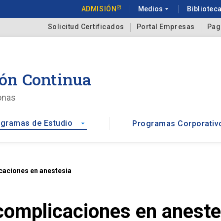
ADMISIÓN
Medios
arrow_drop_down
Bibliotec
Solicitud Certificados
Portal Empresas
Pag
ón Continua
onas
gramas de Estudio
Programas Corporativ
arrow_drop_down
icaciones en anestesia
 complicaciones en aneste