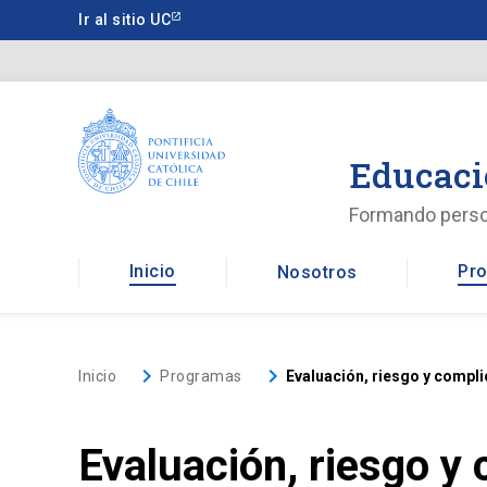
Saltar
Ir al sitio UC
a
contenido
principal
Educaci
Formando pers
Inicio
Pro
Nosotros
keyboard_arrow_right
keyboard_arrow_right
Inicio
Programas
Evaluación, riesgo y compl
Evaluación, riesgo y