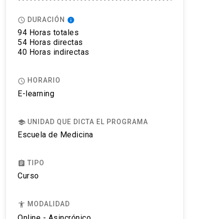
DURACIÓN
access_time
info
94 Horas totales
54 Horas directas
40 Horas indirectas
HORARIO
access_time
E-learning
UNIDAD QUE DICTA EL PROGRAMA
school
Escuela de Medicina
TIPO
assignment
Curso
MODALIDAD
accessibility
Online - Asincrónico