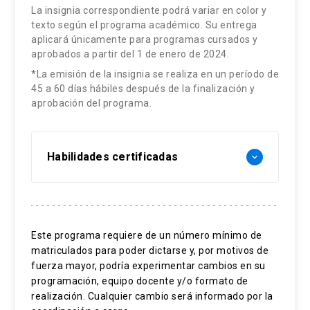
Carolina Salinas Suárez
La insignia correspondiente podrá variar en color y
texto según el programa académico. Su entrega
Abogada, UC. Master Oficial en Ciencias del
aplicará únicamente para programas cursados y
Matrimonio y la Familia, Sección española del
aprobados a partir del 1 de enero de 2024.
Pontificio Instituto Juan Pablo II. Mediadora
*La emisión de la insignia se realiza en un período de
45 a 60 días hábiles después de la finalización y
Familiar. Profesora docente asociada del
aprobación del programa.
Departamento de Derecho Privado de la Facultad
de Derecho UC, y Directora del Centro UC de la
Familia.
Habilidades certificadas
keyboard_arrow_down
Litigación procesal
Litigación familiar
Este programa requiere de un número mínimo de
matriculados para poder dictarse y, por motivos de
Derecho procesal de familia
fuerza mayor, podría experimentar cambios en su
Audiencias de procedimientos
programación, equipo docente y/o formato de
realización. Cualquier cambio será informado por la
Mediación