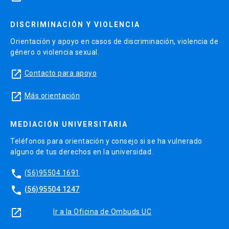
DISCRIMINACIÓN Y VIOLENCIA
Orientación y apoyo en casos de discriminación, violencia de
género o violencia sexual.
launch
Contacto para apoyo
launch
Más orientación
MEDIACIÓN UNIVERSITARIA
Teléfonos para orientación y consejo si se ha vulnerado
alguno de tus derechos en la universidad.
phone
(56)95504 1691
phone
(56)95504 1247
launch
Ir a la Oficina de Ombuds UC