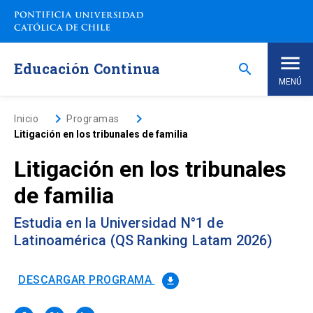
Saltar
a
contenido
principal
Educación Continua
search
MENÚ
Inicio
keyboard_arrow_right
keyboard_arrow_right
Inicio
Programas
Litigación en los tribunales de familia
Nosotros
Litigación en los tribunales
de familia
Programas de Estudio
keyboard_arrow_down
Estudia en la Universidad N°1 de
Programas Corporativos
Latinoamérica (QS Ranking Latam 2026)
Noticias
DESCARGAR PROGRAMA
file_download