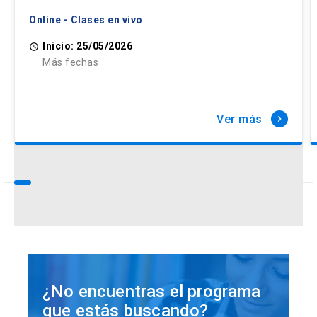
Online - Clases en vivo
Inicio: 25/05/2026
access_time
Más fechas
Ver más
keyboard_arrow_right
¿No encuentras el programa
que estás buscando?