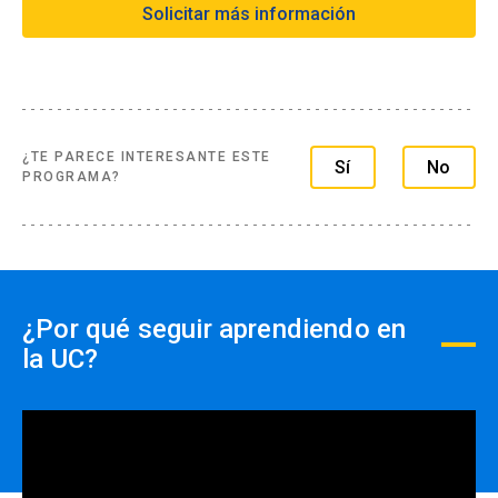
Solicitar más información
Formas de pago extranjero:
- Tarjetas de créditos a través de webpay
- Transferencia Bancaria
- Paypal
¿TE PARECE INTERESANTE ESTE
Sí
No
PROGRAMA?
Formas de pago por empresas:
- Con ficha de inscripción y Orden de compra
¿Por qué seguir aprendiendo en
la UC?