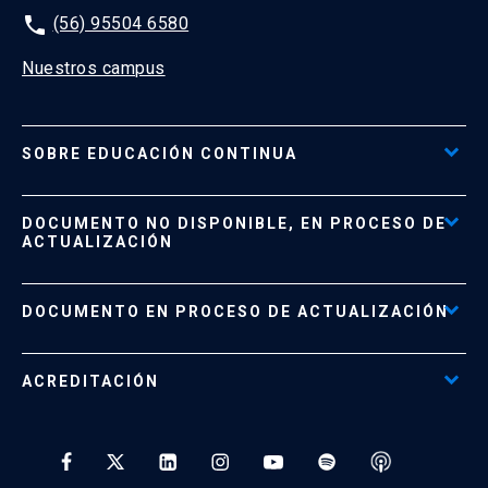
phone
(56) 95504 6580
Nuestros campus
SOBRE EDUCACIÓN CONTINUA
Acceso al Portal de Pagos
DOCUMENTO NO DISPONIBLE, EN PROCESO DE
Formas de Pago
ACTUALIZACIÓN
Reglamentos
Políticas de Retiro, Devolución e Información Importante
Documento No Disponible
file_download
DOCUMENTO EN PROCESO DE ACTUALIZACIÓN
Beneficios para Alumnos de Diplomados
Programas Corporativos
ACREDITACIÓN
Preguntas Frecuentes
Tratamiento y Protección de Datos UC