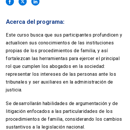
Solicitud Certificados
(El
keyboard_arrow_right
enlace
se
Portal Empresas
(El
keyboard_arrow_right
abre
Acerca del programa:
enlace
en
se
una
Pagos y Convenios
(El
keyboard_arrow_right
abre
Este curso busca que sus participantes profundicen y
nueva
enlace
en
actualicen sus conocimientos de las instituciones
pestaña)
se
una
ACCESOS UC
abre
propias de los procedimientos de familia, y así
nueva
en
fortalezcan las herramientas para ejercer el principal
pestaña)
Biblioteca
Mi Portal UC
launch
launch
una
(El
(El
rol que cumplen los abogados en la sociedad:
nueva
enlace
enlace
representar los intereses de las personas ante los
pestaña)
se
se
Correo
launch
(El
abre
abre
tribunales y ser auxiliares en la administración de
enlace
en
en
justicia.
se
una
una
abre
nueva
nueva
en
pestaña)
pestaña)
Se desarrollarán habilidades de argumentación y de
una
litigación enfocados a las particularidades de los
nueva
pestaña)
procedimientos de familia, considerando los cambios
sustantivos a la legislación nacional.