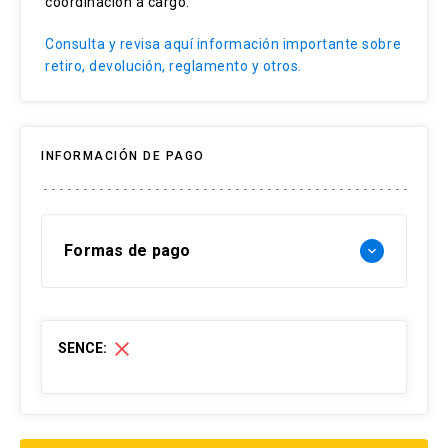
coordinación a cargo.
Consulta y revisa aquí información importante sobre
retiro, devolución, reglamento y otros.
INFORMACIÓN DE PAGO
Formas de pago
keyboard_arrow_down
Forma de pago Chile:
close
SENCE:
- Web pay: Tarjeta de crédito hasta 3 cuotas
sin interés y Tarjeta de débito-redcompra en 1
cuota
- Transferencia Bancaria: