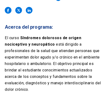
Solicitud Certificados
(El
keyboard_arrow_right
enlace
se
Portal Empresas
(El
keyboard_arrow_right
abre
enlace
en
se
una
Pagos y Convenios
(El
keyboard_arrow_right
Acerca del programa:
abre
nueva
enlace
en
pestaña)
se
El curso
Síndromes dolorosos de origen
una
ACCESOS UC
abre
nueva
nociceptivo y neuropático
está dirigido a
en
pestaña)
Biblioteca
Mi Portal UC
profesionales de la salud que atiendan personas que
launch
launch
una
(El
(El
nueva
experimentan dolor agudo y/o crónico en el ambiente
enlace
enlace
pestaña)
se
se
Correo
launch
hospitalario o ambulatorio. El objetivo principal es
(El
abre
abre
enlace
brindar al estudiante conocimientos actualizados
en
en
se
una
una
acerca de los conceptos y fundamentos sobre la
abre
nueva
nueva
evaluación, diagnóstico y manejo interdisciplinario del
en
pestaña)
pestaña)
una
dolor crónico.
nueva
pestaña)