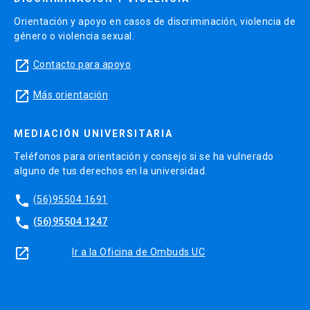
Orientación y apoyo en casos de discriminación, violencia de
género o violencia sexual.
launch
Contacto para apoyo
launch
Más orientación
MEDIACIÓN UNIVERSITARIA
Teléfonos para orientación y consejo si se ha vulnerado
alguno de tus derechos en la universidad.
phone
(56)95504 1691
phone
(56)95504 1247
launch
Ir a la Oficina de Ombuds UC