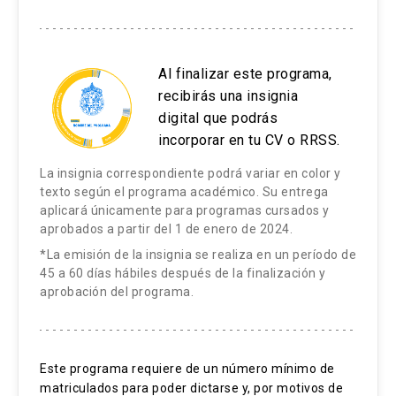
(miembro fantasma)
Gustavo Torres Riveros
Definición y presentación clínica.
Kinesiólogo Universidad Mayor, Magíster en
Al finalizar este programa,
Aproximación al paciente con dolor en miembro
Terapia Manual Ortopédica, Universidad Andrés
recibirás una insignia
fantasma.
Bello. Diplomado en Docencia Universitaria para
digital que podrás
Abordaje farmacológico y no farmacológico
Profesionales de la Salud. Centro
incorporar en tu CV o RRSS.
interdisciplinario.
Interdisciplinario de Manejo del Dolor, Red de
La insignia correspondiente podrá variar en color y
Salud UC-Christus.Profesor Asistente, Carrera
texto según el programa académico. Su entrega
Kinesiología, Facultad de Medicina UC.
aplicará únicamente para programas cursados y
Síndrome de Opérculo torácico
aprobados a partir del 1 de enero de 2024.
Germán Bannen García-Huidobro
Definición y presentación clínica, diferentes tipos.
*La emisión de la insignia se realiza en un período de
45 a 60 días hábiles después de la finalización y
Aproximación al paciente con Síndrome de
aprobación del programa.
Kinesiólogo Pontificia Universidad Católica de
Opérculo torácico, estudio.
Chile. Centro Interdisciplinario de Manejo del
Abordaje farmacológico, no farmacológico
Dolor, Red de Salud UC-Christus. Instructor
interdisciplinario e intervencional.
Adjunto, Carrera Kinesiología, Facultad de
Este programa requiere de un número mínimo de
matriculados para poder dictarse y, por motivos de
Medicina UC.
Cuándo intentar abordaje quirúrgico y cuando no