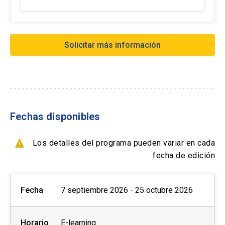
Medicina UC.
sin interés y Tarjeta de débito-redcompra en 1
cuota
María Luisa Reyes Abarca
- Transferencia Bancaria:
Solicitar más información
Psicóloga de la Salud, Pontificia Universidad
Formas de pago extranjero:
Católica de Chile. Centro Interdisciplinario de
Manejo del Dolor, Red de Salud UC-Christus.
- Tarjetas de créditos a través de webpay
- Transferencia Bancaria
- Paypal
Fechas disponibles
Formas de pago por empresas:
Los detalles del programa pueden variar en cada
- Con ficha de inscripción y Orden de compra
fecha de edición
Fecha
7 septiembre 2026 - 25 octubre 2026
Horario
E-learning