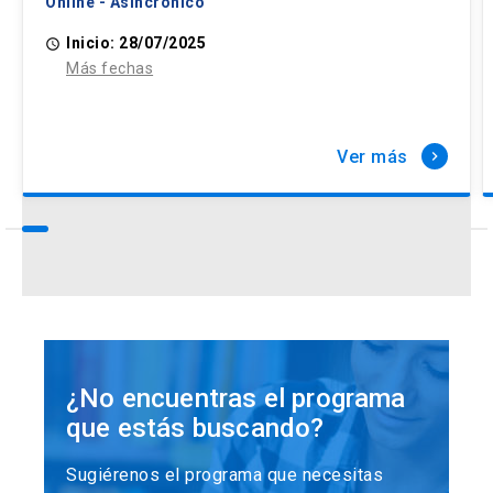
Online - Asincrónico
Inicio: 28/07/2025
access_time
Más fechas
Ver más
keyboard_arrow_right
¿No encuentras el programa
que estás buscando?
Sugiérenos el programa que necesitas