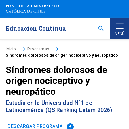
Saltar
a
contenido
principal
Educación Continua
search
MENÚ
Inicio
keyboard_arrow_right
keyboard_arrow_right
Inicio
Programas
Síndromes dolorosos de origen nociceptivo y neuropático
Nosotros
Síndromes dolorosos de
origen nociceptivo y
Programas de Estudio
keyboard_arrow_down
neuropático
Programas Corporativos
Estudia en la Universidad N°1 de
Latinoamérica (QS Ranking Latam 2026)
Noticias
DESCARGAR PROGRAMA
file_download