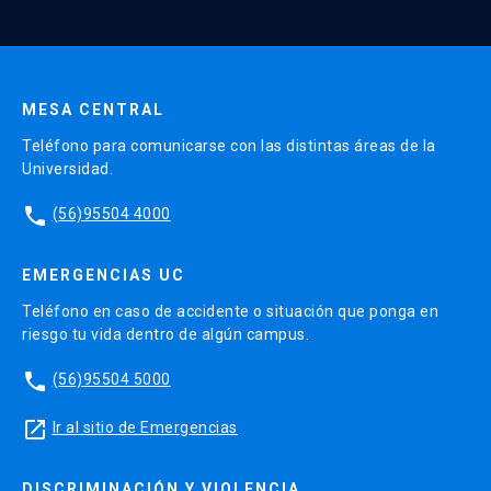
Enviar datos
MESA CENTRAL
Teléfono para comunicarse con las distintas áreas de la
Universidad.
phone
(56)95504 4000
EMERGENCIAS UC
Teléfono en caso de accidente o situación que ponga en
riesgo tu vida dentro de algún campus.
phone
(56)95504 5000
launch
Ir al sitio de Emergencias
DISCRIMINACIÓN Y VIOLENCIA