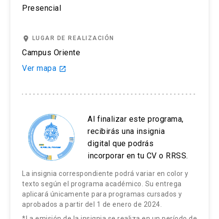
Presencial
liderazgo para la gestión educacional de la
Universidad Nacional Andrés Bello.
place
LUGAR DE REALIZACIÓN
Actualmente trabaja en la Coordinación de
Campus Oriente
Extensión de la Escuela de Teatro UC donde
Ver mapa
launch
imparte los cursos: Taller de Introducción a la
Actuación, Actuación Avanzado y Actuación
Intensivo. Académico de las Escuelas de Teatro
de la Universidad de Valparaíso y Universidad
Al finalizar este programa,
Academia de Humanismo Cristiano.
recibirás una insignia
digital que podrás
Como actor, participó en la Cía Fiebre en
incorporar en tu CV o RRSS.
diversos montajes como Fuenteovejuna, Pancho
Villa, Noche de reyes, entre otros con giras a
La insignia correspondiente podrá variar en color y
texto según el programa académico. Su entrega
nivel nacional. También se ha desempeñado
aplicará únicamente para programas cursados y
como director de la cía Houston Sugar,
aprobados a partir del 1 de enero de 2024.
agrupación teatral que cruza los ejes de
*La emisión de la insignia se realiza en un período de