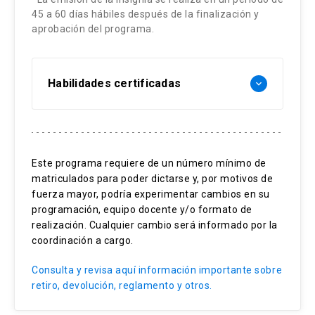
memoria, testimonio y disidencias sexo
45 a 60 días hábiles después de la finalización y
aprobación del programa.
genéricas.
Habilidades certificadas
keyboard_arrow_down
Entrenamiento actoral
Ensayo teatral
Este programa requiere de un número mínimo de
Puesta en escena
matriculados para poder dictarse y, por motivos de
Exhibición a público
fuerza mayor, podría experimentar cambios en su
programación, equipo docente y/o formato de
realización. Cualquier cambio será informado por la
coordinación a cargo.
Consulta y revisa aquí información importante sobre
retiro, devolución, reglamento y otros.