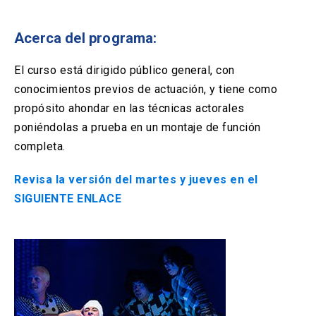
Solicitud Certificados
(El
keyboard_arrow_right
enlace
se
Acerca del programa:
Portal Empresas
(El
keyboard_arrow_right
abre
enlace
en
se
El curso está dirigido público general, con
una
Pagos y Convenios
(El
keyboard_arrow_right
abre
conocimientos previos de actuación, y tiene como
nueva
enlace
en
pestaña)
se
propósito ahondar en las técnicas actorales
una
ACCESOS UC
abre
poniéndolas a prueba en un montaje de función
nueva
en
pestaña)
completa.
Biblioteca
Mi Portal UC
launch
launch
una
(El
(El
nueva
enlace
enlace
Revisa la versión del martes y jueves en el
pestaña)
se
se
Correo
launch
(El
abre
abre
SIGUIENTE ENLACE
enlace
en
en
se
una
una
abre
nueva
nueva
en
pestaña)
pestaña)
una
nueva
pestaña)