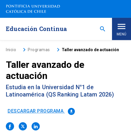
Saltar
a
contenido
principal
Educación Continua
search
MENÚ
Inicio
keyboard_arrow_right
keyboard_arrow_right
Inicio
Programas
Taller avanzado de actuación
Taller avanzado de
Nosotros
actuación
Programas de Estudio
keyboard_arrow_down
Estudia en la Universidad N°1 de
Latinoamérica (QS Ranking Latam 2026)
Programas Corporativos
DESCARGAR PROGRAMA
file_download
Noticias