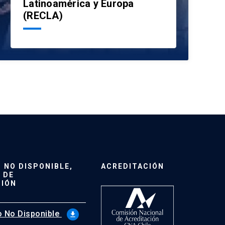
Latinoamérica y Europa
(RECLA)
NO DISPONIBLE,
ACREDITACIÓN
 DE
CIÓN
 No Disponible
file_download