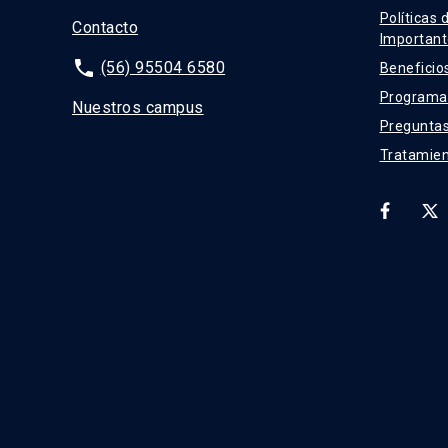
Políticas 
Contacto
Important
phone
(56) 95504 6580
Beneficio
Programas
Nuestros campus
Preguntas
Tratamien