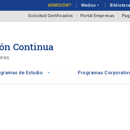
ADMISIÓN
Medios
arrow_drop_down
Bibliotec
Solicitud Certificados
Portal Empresas
Pag
ón Continua
onas
gramas de Estudio
Programas Corporativ
arrow_drop_down