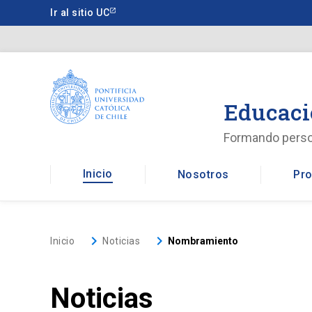
Saltar
Ir al sitio UC
a
contenido
principal
Educaci
Formando pers
Inicio
Nosotros
Pro
keyboard_arrow_right
keyboard_arrow_right
Inicio
Noticias
Nombramiento
Noticias