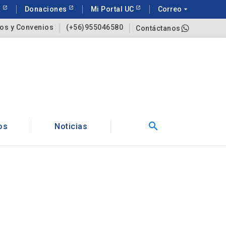
a
Donaciones
Mi Portal UC
Correo
arrow_drop_down
os y Convenios
(+56)955046580
Contáctanos
search
os
Noticias