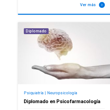
Ver más
keyboard_arrow_right
Diplomado
Psiquiatría | Neuropsicología
Diplomado en Psicofarmacología