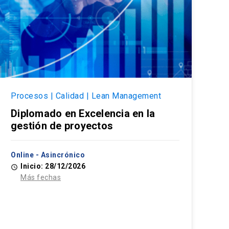
Procesos | Calidad | Lean Management
Diplomado en Excelencia en la
gestión de proyectos
Online - Asincrónico
Inicio: 28/12/2026
access_time
Más fechas