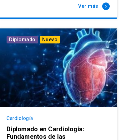
Ver más
keyboard_arrow_right
Diplomado
Nuevo
Cardiología
Diplomado en Cardiología:
Fundamentos de las