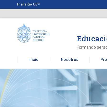
Saltar
Ir al sitio UC
a
contenido
principal
Educaci
Formando pers
Inicio
Nosotros
Pro