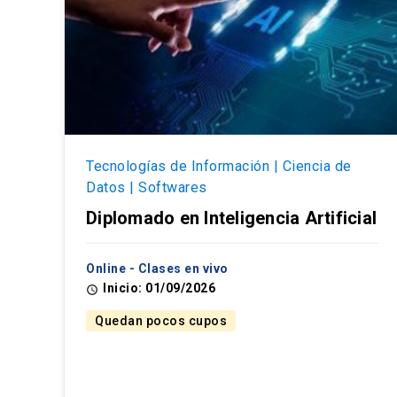
Tecnologías de Información | Ciencia de
Datos | Softwares
Diplomado en Inteligencia Artificial
Online - Clases en vivo
Inicio: 01/09/2026
access_time
Quedan pocos cupos