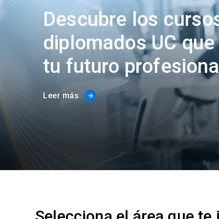
Descubre los curso
diplomados UC que
tu futuro profesiona
Leer más
arrow_forward
Selecciona el área que te 