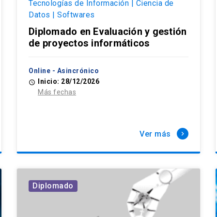
Tecnologías de Información | Ciencia de
Datos | Softwares
Diplomado en Evaluación y gestión
de proyectos informáticos
Online - Asincrónico
Inicio: 28/12/2026
access_time
Más fechas
Ver más
keyboard_arrow_right
Diplomado