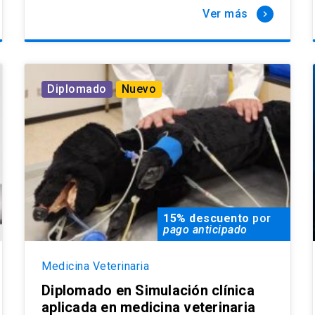
Ver más
keyboard_arrow_right
Diplomado
Nuevo
15% descuento
por
pago anticipado
Medicina Veterinaria
Diplomado en Simulación clínica
aplicada en medicina veterinaria