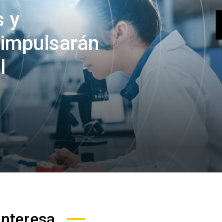
s y
 impulsarán
l
interesa