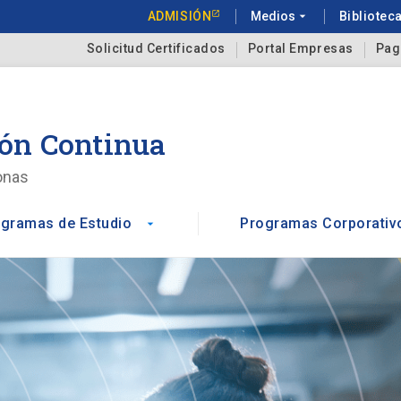
ADMISIÓN
Medios
arrow_drop_down
Bibliotec
Solicitud Certificados
Portal Empresas
Pag
ón Continua
onas
gramas de Estudio
Programas Corporativ
arrow_drop_down