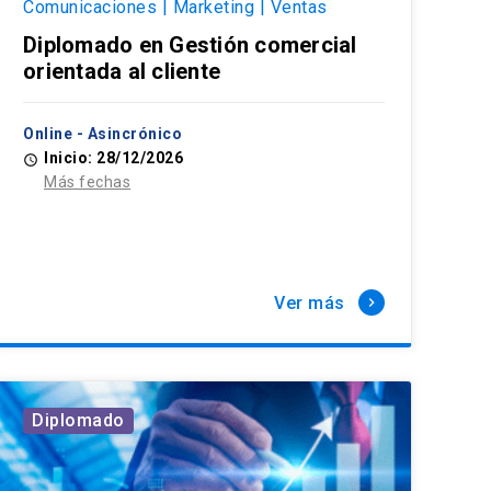
Comunicaciones | Marketing | Ventas
Diplomado en Gestión comercial
orientada al cliente
Online - Asincrónico
Inicio: 28/12/2026
access_time
Más fechas
Ver más
keyboard_arrow_right
Diplomado