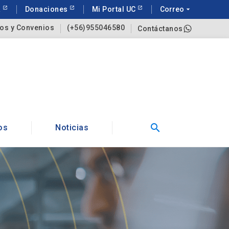
a
Donaciones
Mi Portal UC
Correo
arrow_drop_down
os y Convenios
(+56)955046580
Contáctanos
search
os
Noticias