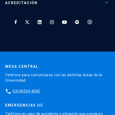
ACREDITACIÓN
Preguntas Frecuentes
Tratamiento y Protección de Datos UC
* Al ingresar tu e-mail aceptas recibir información de Educación
Continua UC y actividades relacionadas.
Enviar datos
MESA CENTRAL
Teléfono para comunicarse con las distintas áreas de la
Universidad.
phone
(56)95504 4000
EMERGENCIAS UC
Teléfono en caso de accidente o situación que ponga en