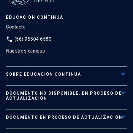
EDUCACIÓN CONTINUA
Contacto
phone
(56) 95504 6580
Nuestros campus
SOBRE EDUCACIÓN CONTINUA
Acceso al Portal de Pagos
DOCUMENTO NO DISPONIBLE, EN PROCESO DE
Formas de Pago
ACTUALIZACIÓN
Reglamentos
Políticas de Retiro, Devolución e Información Importante
Documento No Disponible
file_download
DOCUMENTO EN PROCESO DE ACTUALIZACIÓN
Beneficios para Alumnos de Diplomados
Programas Corporativos