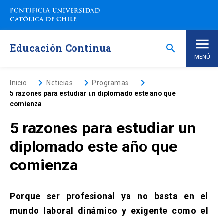
Saltar
a
contenido
principal
Educación Continua
search
MENÚ
Inicio
keyboard_arrow_right
keyboard_arrow_right
keyboard_arrow_right
Inicio
Noticias
Programas
5 razones para estudiar un diplomado este año que
comienza
Nosotros
5 razones para estudiar un
Programas de Estudio
keyboard_arrow_down
diplomado este año que
comienza
Programas Corporativos
Noticias
Porque ser profesional ya no basta en el
mundo laboral dinámico y exigente como el