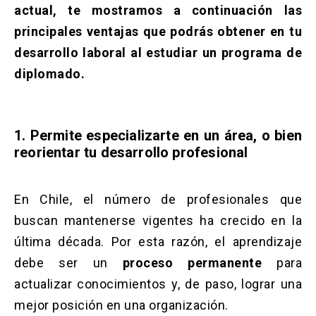
Solicitud Certificados
(El
keyboard_arrow_right
actual, te mostramos a continuación las
enlace
principales ventajas que podrás obtener en tu
se
Portal Empresas
(El
keyboard_arrow_right
abre
desarrollo laboral al estudiar un programa de
enlace
en
se
diplomado.
una
Pagos y Convenios
(El
keyboard_arrow_right
abre
nueva
enlace
en
pestaña)
se
una
ACCESOS UC
abre
nueva
1. Permite especializarte en un área, o bien
en
pestaña)
Biblioteca
Mi Portal UC
launch
launch
reorientar tu desarrollo profesional
una
(El
(El
nueva
enlace
enlace
pestaña)
se
se
Correo
launch
(El
abre
abre
En Chile, el número de profesionales que
enlace
en
en
se
buscan mantenerse vigentes ha crecido en la
una
una
abre
nueva
nueva
última década. Por esta razón, el aprendizaje
en
pestaña)
pestaña)
una
debe ser un
proceso permanente
para
nueva
actualizar conocimientos y, de paso, lograr una
pestaña)
mejor posición en una organización.