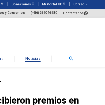
a
Donaciones
Mi Portal UC
Correo
arrow_drop_down
os y Convenios
(+56)955046580
Contáctanos
search
Noticias
os
5
ibieron premios en