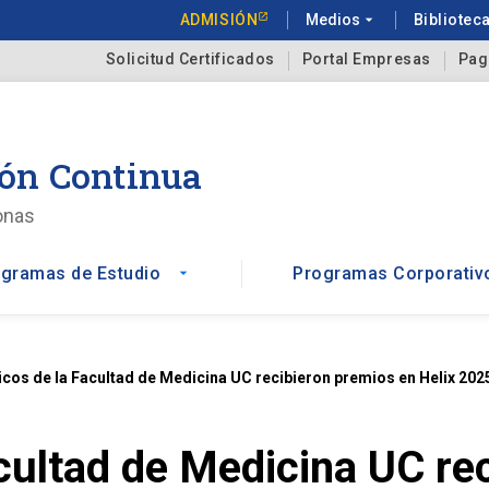
ADMISIÓN
Medios
arrow_drop_down
Bibliotec
Solicitud Certificados
Portal Empresas
Pag
ón Continua
onas
gramas de Estudio
Programas Corporativ
arrow_drop_down
os de la Facultad de Medicina UC recibieron premios en Helix 202
ultad de Medicina UC rec