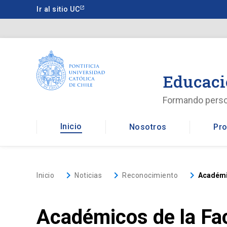
Saltar
Ir al sitio UC
a
contenido
principal
Educaci
Formando pers
Inicio
Nosotros
Pro
keyboard_arrow_right
keyboard_arrow_right
keyboard_arrow_right
Inicio
Noticias
Reconocimiento
Académic
Académicos de la Fac