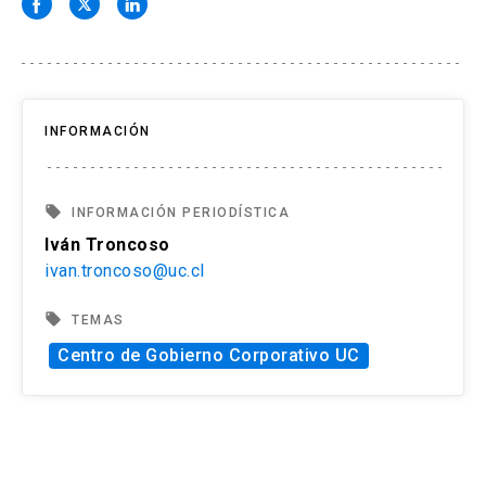
INFORMACIÓN
local_offer
INFORMACIÓN PERIODÍSTICA
Iván Troncoso
ivan.troncoso@uc.cl
local_offer
TEMAS
Centro de Gobierno Corporativo UC