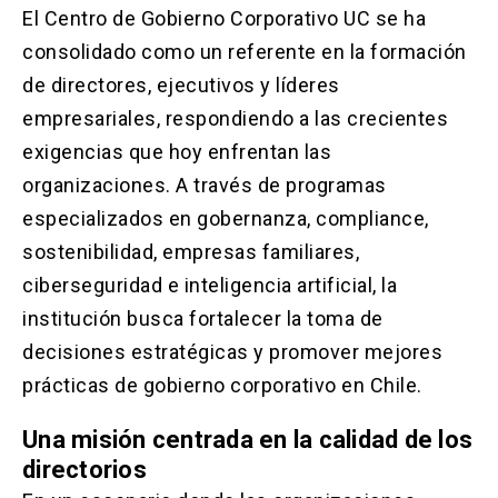
Solicitud Certificados
(El
keyboard_arrow_right
El Centro de Gobierno Corporativo UC se ha
enlace
consolidado como un referente en la formación
se
Portal Empresas
(El
keyboard_arrow_right
abre
de directores, ejecutivos y líderes
enlace
en
se
empresariales, respondiendo a las crecientes
una
Pagos y Convenios
(El
keyboard_arrow_right
abre
nueva
enlace
exigencias que hoy enfrentan las
en
pestaña)
se
una
organizaciones. A través de programas
ACCESOS UC
abre
nueva
en
especializados en gobernanza, compliance,
pestaña)
Biblioteca
Mi Portal UC
launch
launch
una
(El
(El
sostenibilidad, empresas familiares,
nueva
enlace
enlace
ciberseguridad e inteligencia artificial, la
pestaña)
se
se
Correo
launch
(El
abre
abre
institución busca fortalecer la toma de
enlace
en
en
se
decisiones estratégicas y promover mejores
una
una
abre
nueva
nueva
prácticas de gobierno corporativo en Chile.
en
pestaña)
pestaña)
una
nueva
Una misión centrada en la calidad de los
pestaña)
directorios