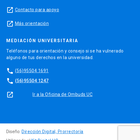
launch
Contacto para apoyo
launch
Más orientación
MEDIACIÓN UNIVERSITARIA
Teléfonos para orientación y consejo si se ha vulnerado
alguno de tus derechos en la universidad.
phone
(56)95504 1691
phone
(56)95504 1247
launch
Ir a la Oficina de Ombuds UC
Diseño:
Dirección Digital, Prorrectoría