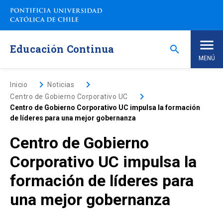
Saltar
a
contenido
principal
Educación Continua
search
MENÚ
Inicio
keyboard_arrow_right
keyboard_arrow_right
Inicio
Noticias
keyboard_arrow_right
Centro de Gobierno Corporativo UC
Centro de Gobierno Corporativo UC impulsa la formación
Nosotros
de líderes para una mejor gobernanza
Centro de Gobierno
Programas de Estudio
keyboard_arrow_down
Corporativo UC impulsa la
Programas Corporativos
formación de líderes para
una mejor gobernanza
Noticias