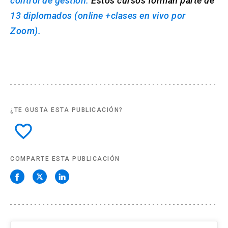
control de gestión.
Estos cursos forman parte de
13 diplomados (online +clases en vivo por
Zoom).
¿TE GUSTA ESTA PUBLICACIÓN?
favorite_border
COMPARTE ESTA PUBLICACIÓN