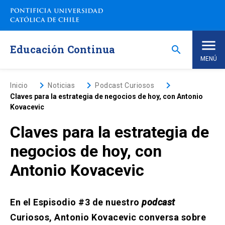
Saltar
a
contenido
principal
Educación Continua
search
MENÚ
Inicio
keyboard_arrow_right
keyboard_arrow_right
keyboard_arrow_right
Inicio
Noticias
Podcast Curiosos
Claves para la estrategia de negocios de hoy, con Antonio
Kovacevic
Nosotros
Claves para la estrategia de
Programas de Estudio
keyboard_arrow_down
negocios de hoy, con
Antonio Kovacevic
Programas Corporativos
Noticias
En el Espisodio #3 de nuestro
podcast
Curiosos, Antonio Kovacevic conversa sobre