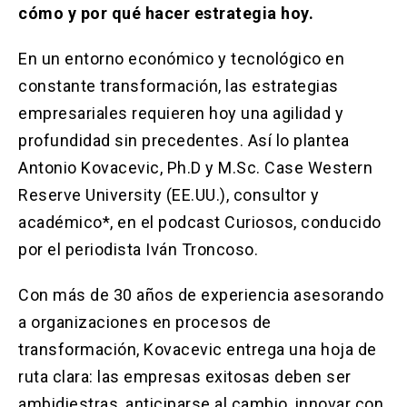
Solicitud Certificados
(El
keyboard_arrow_right
cómo y por qué hacer estrategia hoy.
enlace
se
Portal Empresas
(El
keyboard_arrow_right
En un entorno económico y tecnológico en
abre
enlace
en
constante transformación, las estrategias
se
una
Pagos y Convenios
(El
keyboard_arrow_right
abre
empresariales requieren hoy una agilidad y
nueva
enlace
en
pestaña)
se
profundidad sin precedentes. Así lo plantea
una
ACCESOS UC
abre
nueva
Antonio Kovacevic, Ph.D y M.Sc. Case Western
en
pestaña)
Biblioteca
Mi Portal UC
launch
launch
Reserve University (EE.UU.), consultor y
una
(El
(El
nueva
enlace
enlace
académico*, en el podcast Curiosos, conducido
pestaña)
se
se
Correo
launch
(El
por el periodista Iván Troncoso.
abre
abre
enlace
en
en
se
una
una
Con más de 30 años de experiencia asesorando
abre
nueva
nueva
en
a organizaciones en procesos de
pestaña)
pestaña)
una
transformación, Kovacevic entrega una hoja de
nueva
pestaña)
ruta clara: las empresas exitosas deben ser
ambidiestras, anticiparse al cambio, innovar con