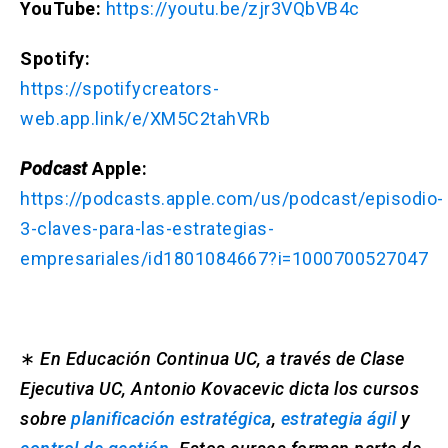
YouTube:
https://youtu.be/zjr3VQbVB4c
Spotify:
https://spotifycreators-
web.app.link/e/XM5C2tahVRb
Podcast
Apple:
https://podcasts.apple.com/us/podcast/episodio-
3-claves-para-las-estrategias-
empresariales/id1801084667?i=1000700527047
∗
En Educación Continua UC, a través de Clase
Ejecutiva UC, Antonio Kovacevic dicta los cursos
sobre
planificación estratégica
,
estrategia ágil
y