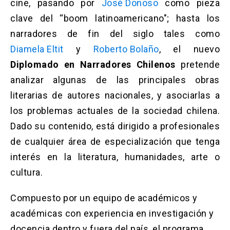
Solicitud Certificados
(El
keyboard_arrow_right
cine, pasando por
José Donoso
como pieza
enlace
clave del “boom latinoamericano"; hasta los
se
Portal Empresas
(El
keyboard_arrow_right
narradores de fin del siglo tales como
abre
enlace
en
Diamela Eltit
y
Roberto Bolaño
, el nuevo
se
una
Pagos y Convenios
(El
keyboard_arrow_right
abre
Diplomado en Narradores Chilenos
pretende
nueva
enlace
en
pestaña)
se
analizar algunas de las principales obras
una
ACCESOS UC
abre
nueva
literarias de autores nacionales, y asociarlas a
en
pestaña)
Biblioteca
Mi Portal UC
launch
launch
los problemas actuales de la sociedad chilena.
una
(El
(El
nueva
enlace
enlace
Dado su contenido, está dirigido a profesionales
pestaña)
se
se
Correo
launch
(El
de cualquier área de especialización que tenga
abre
abre
enlace
en
en
interés en la literatura, humanidades, arte o
se
una
una
abre
cultura.
nueva
nueva
en
pestaña)
pestaña)
una
Compuesto por un equipo de académicos y
nueva
pestaña)
académicas con experiencia en investigación y
docencia dentro y fuera del país, el programa