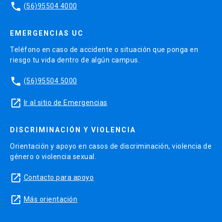
phone
(56)95504 4000
EMERGENCIAS UC
Teléfono en caso de accidente o situación que ponga en
riesgo tu vida dentro de algún campus.
phone
(56)95504 5000
launch
Ir al sitio de Emergencias
DISCRIMINACIÓN Y VIOLENCIA
Orientación y apoyo en casos de discriminación, violencia de
género o violencia sexual.
launch
Contacto para apoyo
launch
Más orientación