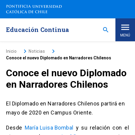
Saltar
a
contenido
principal
Educación Continua
search
MENÚ
Inicio
keyboard_arrow_right
keyboard_arrow_right
Inicio
Noticias
Conoce el nuevo Diplomado en Narradores Chilenos
Nosotros
Conoce el nuevo Diplomado
en Narradores Chilenos
Programas de Estudio
keyboard_arrow_down
Programas Corporativos
El Diplomado en Narradores Chilenos partirá en
mayo de 2020 en Campus Oriente.
Noticias
Desde
María Luisa Bombal
y su relación con el