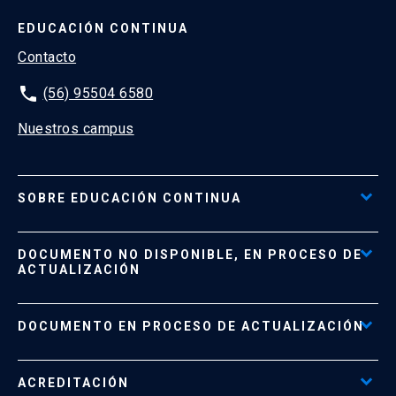
EDUCACIÓN CONTINUA
Contacto
phone
(56) 95504 6580
Nuestros campus
SOBRE EDUCACIÓN CONTINUA
Acceso al Portal de Pagos
DOCUMENTO NO DISPONIBLE, EN PROCESO DE
Formas de Pago
ACTUALIZACIÓN
Reglamentos
Políticas de Retiro, Devolución e Información Importante
Documento No Disponible
file_download
DOCUMENTO EN PROCESO DE ACTUALIZACIÓN
Beneficios para Alumnos de Diplomados
Programas Corporativos
ACREDITACIÓN
Preguntas Frecuentes