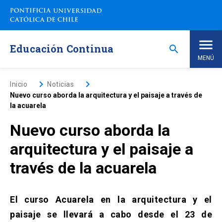
Saltar
a
contenido
principal
Educación Continua
search
MENÚ
Inicio
keyboard_arrow_right
keyboard_arrow_right
Inicio
Noticias
Nuevo curso aborda la arquitectura y el paisaje a través de
la acuarela
Nosotros
Nuevo curso aborda la
Programas de Estudio
keyboard_arrow_down
arquitectura y el paisaje a
través de la acuarela
Programas Corporativos
Noticias
El curso Acuarela en la arquitectura y el
paisaje se llevará a cabo desde el 23 de