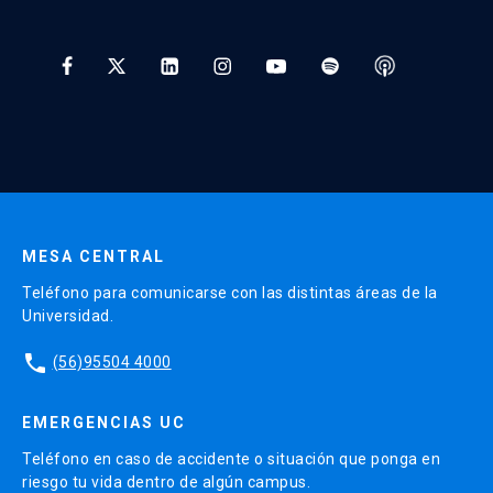
Tratamiento y Protección de Datos UC
* Al ingresar tu e-mail aceptas recibir información de Educación
Continua UC y actividades relacionadas.
Enviar datos
MESA CENTRAL
Teléfono para comunicarse con las distintas áreas de la
Universidad.
phone
(56)95504 4000
EMERGENCIAS UC
Teléfono en caso de accidente o situación que ponga en
riesgo tu vida dentro de algún campus.