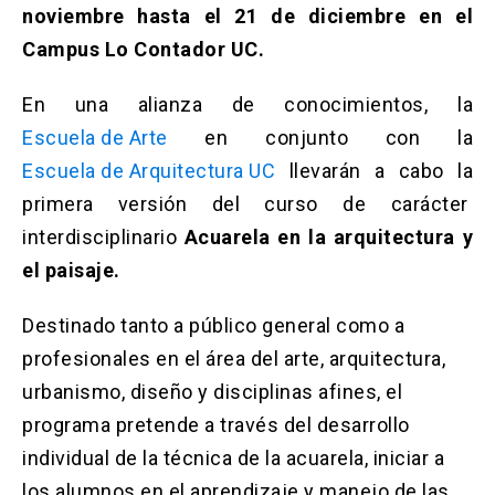
Solicitud Certificados
(El
keyboard_arrow_right
noviembre hasta el 21 de diciembre en el
enlace
Campus Lo Contador UC.
se
Portal Empresas
(El
keyboard_arrow_right
abre
enlace
en
En una alianza de conocimientos, la
se
una
Pagos y Convenios
(El
keyboard_arrow_right
abre
Escuela de Arte
en conjunto con la
nueva
enlace
en
pestaña)
se
Escuela de Arquitectura UC
llevarán a cabo la
una
ACCESOS UC
abre
nueva
primera versión del curso de carácter
en
pestaña)
Biblioteca
Mi Portal UC
launch
launch
interdisciplinario
Acuarela en la arquitectura y
una
(El
(El
nueva
enlace
enlace
el paisaje.
pestaña)
se
se
Correo
launch
(El
abre
abre
enlace
Destinado tanto a público general como a
en
en
se
una
una
profesionales en el área del arte, arquitectura,
abre
nueva
nueva
en
urbanismo, diseño y disciplinas afines, el
pestaña)
pestaña)
una
programa pretende a través del desarrollo
nueva
pestaña)
individual de la técnica de la acuarela, iniciar a
los alumnos en el aprendizaje y manejo de las