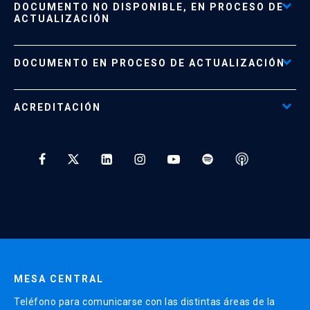
DOCUMENTO NO DISPONIBLE, EN PROCESO DE
Formas de Pago
ACTUALIZACIÓN
Reglamentos
Políticas de Retiro, Devolución e Información Importante
Documento No Disponible
file_download
DOCUMENTO EN PROCESO DE ACTUALIZACIÓN
Beneficios para Alumnos de Diplomados
Programas Corporativos
ACREDITACIÓN
Preguntas Frecuentes
Tratamiento y Protección de Datos UC
* Al ingresar tu e-mail aceptas recibir información de Educación
Continua UC y actividades relacionadas.
Enviar datos
MESA CENTRAL
Teléfono para comunicarse con las distintas áreas de la