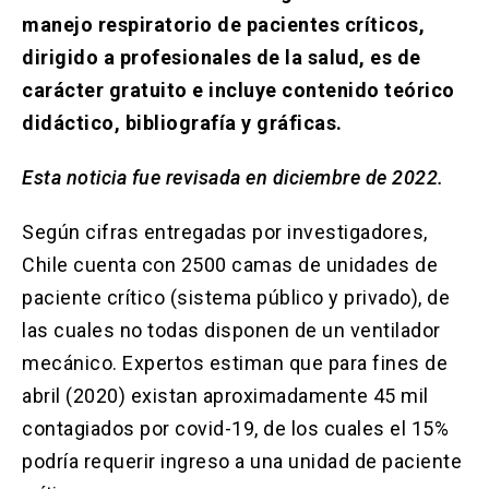
Solicitud Certificados
(El
keyboard_arrow_right
manejo respiratorio de pacientes críticos,
enlace
se
dirigido a profesionales de la salud, es de
Portal Empresas
(El
keyboard_arrow_right
abre
enlace
carácter gratuito e incluye contenido teórico
en
se
una
Pagos y Convenios
(El
keyboard_arrow_right
didáctico, bibliografía y gráficas.
abre
nueva
enlace
en
pestaña)
se
Esta noticia fue revisada en diciembre de 2022.
una
ACCESOS UC
abre
nueva
en
pestaña)
Según cifras entregadas por investigadores,
Biblioteca
Mi Portal UC
launch
launch
una
(El
(El
nueva
enlace
enlace
Chile cuenta con 2500 camas de unidades de
pestaña)
se
se
Correo
launch
paciente crítico (sistema público y privado), de
(El
abre
abre
enlace
en
en
las cuales no todas disponen de un ventilador
se
una
una
abre
mecánico. Expertos estiman que para fines de
nueva
nueva
en
pestaña)
pestaña)
abril (2020) existan aproximadamente 45 mil
una
nueva
contagiados por covid-19, de los cuales el 15%
pestaña)
podría requerir ingreso a una unidad de paciente