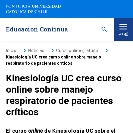
Saltar
a
contenido
principal
Educación Continua
search
MENÚ
Inicio
keyboard_arrow_right
keyboard_arrow_right
keyboard_arrow_right
Inicio
Noticias
Curso online gratuito
Kinesiología UC crea curso online sobre manejo
respiratorio de pacientes críticos
Nosotros
Kinesiología UC crea curso
Programas de Estudio
keyboard_arrow_down
online sobre manejo
respiratorio de pacientes
Programas Corporativos
críticos
Noticias
El curso
online
de Kinesiología UC sobre el