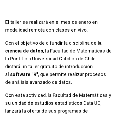
Solicitud Certificados
(El
keyboard_arrow_right
enlace
se
Portal Empresas
(El
keyboard_arrow_right
abre
enlace
El taller se realizará en el mes de enero en
en
se
una
Pagos y Convenios
(El
keyboard_arrow_right
modalidad remota con clases en vivo.
abre
nueva
enlace
en
pestaña)
se
una
Con el objetivo de difundir la disciplina de
la
ACCESOS UC
abre
nueva
ciencia de datos
en
, la Facultad de Matemáticas de
pestaña)
Biblioteca
Mi Portal UC
launch
launch
una
(El
(El
la Pontificia Universidad Católica de Chile
nueva
enlace
enlace
dictará un taller gratuito de introducción
pestaña)
se
se
Correo
launch
(El
abre
abre
al
software "R"
, que permite realizar procesos
enlace
en
en
se
de análisis avanzado de datos.
una
una
abre
nueva
nueva
en
pestaña)
pestaña)
Con esta actividad, la Facultad de Matemáticas y
una
nueva
su unidad de estudios estadísticos Data UC,
pestaña)
lanzará la oferta de sus programas de