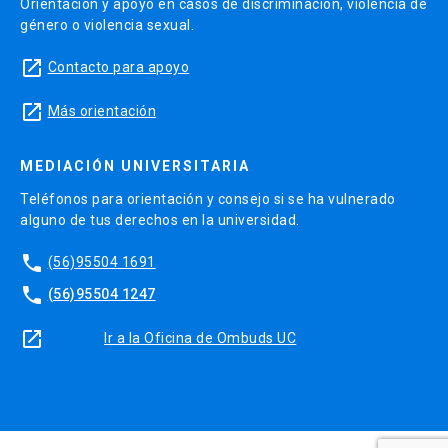
Orientación y apoyo en casos de discriminación, violencia de
género o violencia sexual.
launch
Contacto para apoyo
launch
Más orientación
MEDIACIÓN UNIVERSITARIA
Teléfonos para orientación y consejo si se ha vulnerado
alguno de tus derechos en la universidad.
phone
(56)95504 1691
phone
(56)95504 1247
launch
Ir a la Oficina de Ombuds UC