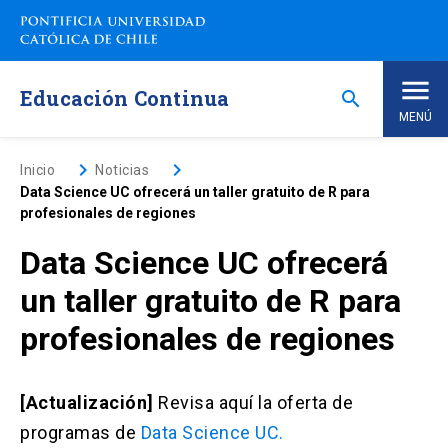
Saltar
a
contenido
principal
Educación Continua
search
MENÚ
Inicio
keyboard_arrow_right
keyboard_arrow_right
Inicio
Noticias
Data Science UC ofrecerá un taller gratuito de R para
profesionales de regiones
Nosotros
Data Science UC ofrecerá
Programas de Estudio
keyboard_arrow_down
un taller gratuito de R para
profesionales de regiones
Programas Corporativos
Noticias
[Actualización]
Revisa aquí la oferta de
programas de
Data Science UC.