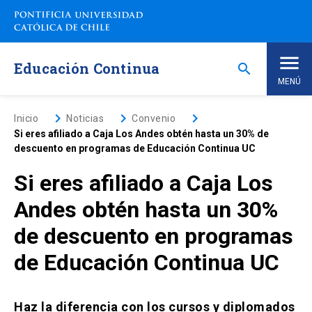
Saltar
a
contenido
principal
Educación Continua
search
MENÚ
Inicio
keyboard_arrow_right
keyboard_arrow_right
keyboard_arrow_right
Inicio
Noticias
Convenio
Si eres afiliado a Caja Los Andes obtén hasta un 30% de
descuento en programas de Educación Continua UC
Nosotros
Si eres afiliado a Caja Los
Programas de Estudio
keyboard_arrow_down
Andes obtén hasta un 30%
de descuento en programas
Programas Corporativos
de Educación Continua UC
Noticias
Haz la diferencia con los cursos y diplomados