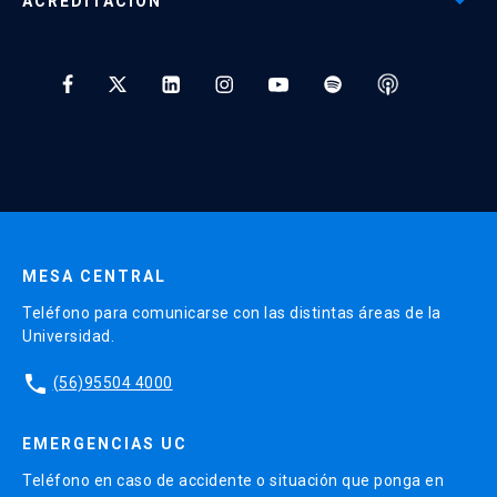
ACREDITACIÓN
Preguntas Frecuentes
Tratamiento y Protección de Datos UC
* Al ingresar tu e-mail aceptas recibir información de Educación
Continua UC y actividades relacionadas.
Enviar datos
MESA CENTRAL
Teléfono para comunicarse con las distintas áreas de la
Universidad.
phone
(56)95504 4000
EMERGENCIAS UC
Teléfono en caso de accidente o situación que ponga en