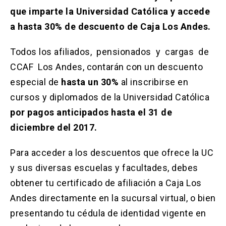
Solicitud Certificados
(El
keyboard_arrow_right
que imparte la Universidad Católica y accede
enlace
se
a hasta 30% de descuento de Caja Los Andes.
Portal Empresas
(El
keyboard_arrow_right
abre
enlace
en
se
Todos los afiliados, pensionados y cargas de
una
Pagos y Convenios
(El
keyboard_arrow_right
abre
nueva
enlace
CCAF Los Andes, contarán con un descuento
en
pestaña)
se
especial de
hasta un 30%
una
al inscribirse en
ACCESOS UC
abre
nueva
cursos y diplomados de la Universidad Católica
en
pestaña)
Biblioteca
Mi Portal UC
launch
launch
una
(El
(El
por pagos anticipados hasta el 31 de
nueva
enlace
enlace
diciembre del 2017.
pestaña)
se
se
Correo
launch
(El
abre
abre
enlace
en
en
Para acceder a los descuentos que ofrece la UC
se
una
una
abre
y sus diversas escuelas y facultades, debes
nueva
nueva
en
pestaña)
pestaña)
obtener tu certificado de afiliación a Caja Los
una
nueva
Andes directamente en la
sucursal virtual
, o bien
pestaña)
presentando tu cédula de identidad vigente en