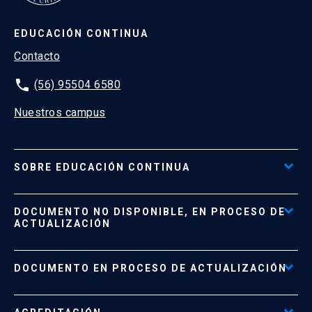
EDUCACIÓN CONTINUA
Contacto
phone
(56) 95504 6580
Nuestros campus
SOBRE EDUCACIÓN CONTINUA
Acceso al Portal de Pagos
DOCUMENTO NO DISPONIBLE, EN PROCESO DE
Formas de Pago
ACTUALIZACIÓN
Reglamentos
Políticas de Retiro, Devolución e Información Importante
Documento No Disponible
file_download
DOCUMENTO EN PROCESO DE ACTUALIZACIÓN
Beneficios para Alumnos de Diplomados
Programas Corporativos