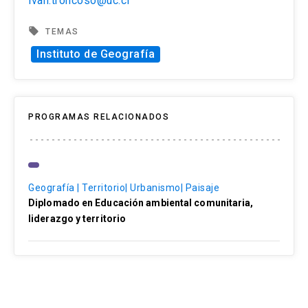
ivan.troncoso@uc.cl
local_offer
TEMAS
Instituto de Geografía
PROGRAMAS RELACIONADOS
Geografía | Territorio| Urbanismo| Paisaje
Diplomado en Educación ambiental comunitaria,
liderazgo y territorio