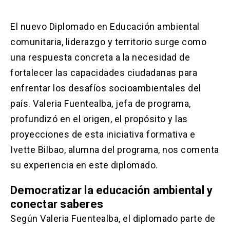
Solicitud Certificados
(El
keyboard_arrow_right
enlace
se
El nuevo Diplomado en Educación ambiental
Portal Empresas
(El
keyboard_arrow_right
abre
enlace
comunitaria, liderazgo y territorio surge como
en
se
una
Pagos y Convenios
(El
keyboard_arrow_right
una respuesta concreta a la necesidad de
abre
nueva
enlace
fortalecer las capacidades ciudadanas para
en
pestaña)
se
una
enfrentar los desafíos socioambientales del
ACCESOS UC
abre
nueva
en
país. Valeria Fuentealba, jefa de programa,
pestaña)
Biblioteca
Mi Portal UC
launch
launch
una
(El
(El
profundizó en el origen, el propósito y las
nueva
enlace
enlace
pestaña)
se
se
proyecciones de esta iniciativa formativa e
Correo
launch
(El
abre
abre
Ivette Bilbao, alumna del programa, nos comenta
enlace
en
en
se
una
una
su experiencia en este diplomado.
abre
nueva
nueva
en
pestaña)
pestaña)
una
Democratizar la educación ambiental y
nueva
conectar saberes
pestaña)
Según Valeria Fuentealba, el diplomado parte de