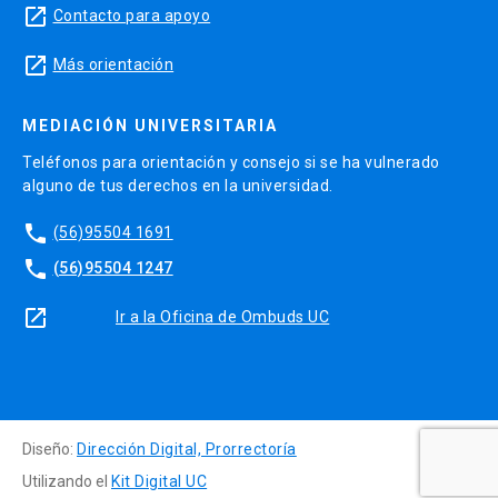
launch
Contacto para apoyo
launch
Más orientación
MEDIACIÓN UNIVERSITARIA
Teléfonos para orientación y consejo si se ha vulnerado
alguno de tus derechos en la universidad.
phone
(56)95504 1691
phone
(56)95504 1247
launch
Ir a la Oficina de Ombuds UC
Diseño:
Dirección Digital, Prorrectoría
Utilizando el
Kit Digital UC