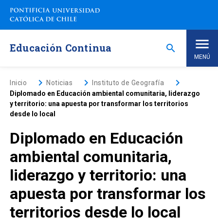
Saltar
a
contenido
principal
Educación Continua
search
MENÚ
Inicio
keyboard_arrow_right
keyboard_arrow_right
keyboard_arrow_right
Inicio
Noticias
Instituto de Geografía
Diplomado en Educación ambiental comunitaria, liderazgo
y territorio: una apuesta por transformar los territorios
Nosotros
desde lo local
Diplomado en Educación
Programas de Estudio
keyboard_arrow_down
ambiental comunitaria,
Programas Corporativos
liderazgo y territorio: una
apuesta por transformar los
Noticias
territorios desde lo local