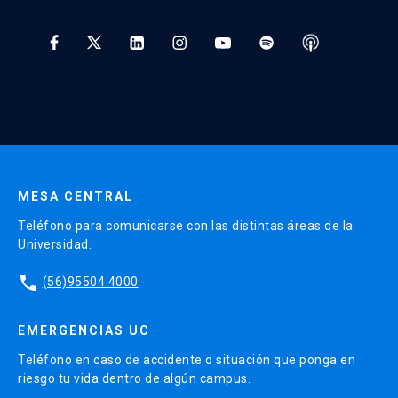
Tratamiento y Protección de Datos UC
* Al ingresar tu e-mail aceptas recibir información de Educación
Continua UC y actividades relacionadas.
Enviar datos
MESA CENTRAL
Teléfono para comunicarse con las distintas áreas de la
Universidad.
phone
(56)95504 4000
EMERGENCIAS UC
Teléfono en caso de accidente o situación que ponga en
riesgo tu vida dentro de algún campus.