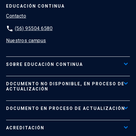
EDUCACIÓN CONTINUA
Contacto
phone
(56) 95504 6580
Nuestros campus
SOBRE EDUCACIÓN CONTINUA
Acceso al Portal de Pagos
DOCUMENTO NO DISPONIBLE, EN PROCESO DE
Formas de Pago
ACTUALIZACIÓN
Reglamentos
Políticas de Retiro, Devolución e Información Importante
Documento No Disponible
file_download
DOCUMENTO EN PROCESO DE ACTUALIZACIÓN
Beneficios para Alumnos de Diplomados
Programas Corporativos
ACREDITACIÓN
Preguntas Frecuentes