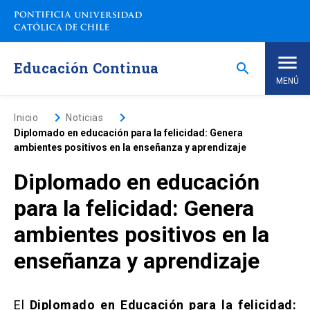
Saltar
a
contenido
principal
Educación Continua
search
MENÚ
Inicio
keyboard_arrow_right
keyboard_arrow_right
Inicio
Noticias
Diplomado en educación para la felicidad: Genera
ambientes positivos en la enseñanza y aprendizaje
Nosotros
Diplomado en educación
Programas de Estudio
keyboard_arrow_down
para la felicidad: Genera
ambientes positivos en la
Programas Corporativos
enseñanza y aprendizaje
Noticias
El
Diplomado en Educación para la felicidad: