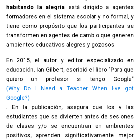
Solicitud Certificados
(El
keyboard_arrow_right
habitando la alegría
está dirigido a agentes
enlace
se
formadores en el sistema escolar y no formal, y
Portal Empresas
(El
keyboard_arrow_right
abre
enlace
tiene como propósito que los participantes se
en
se
una
Pagos y Convenios
(El
keyboard_arrow_right
transformen en agentes de cambio que generen
abre
nueva
enlace
en
ambientes educativos alegres y gozosos.
pestaña)
se
una
ACCESOS UC
abre
nueva
En 2015, el autor y editor especializado en
en
pestaña)
Biblioteca
Mi Portal UC
launch
launch
una
(El
(El
educación, Ian Gilbert, escribió el libro "Para que
nueva
enlace
enlace
quiero un profesor si tengo Google"
pestaña)
se
se
Correo
launch
(El
abre
abre
(Why Do I Need a Teacher When I·ve got
enlace
en
en
se
Google?)
una
una
abre
nueva
nueva
. En la publicación, asegura que los y las
en
pestaña)
pestaña)
una
estudiantes que se divierten antes de sesiones
nueva
de clases y/o se encuentran en ambientes
pestaña)
positivos, aprenden significativamente mejor