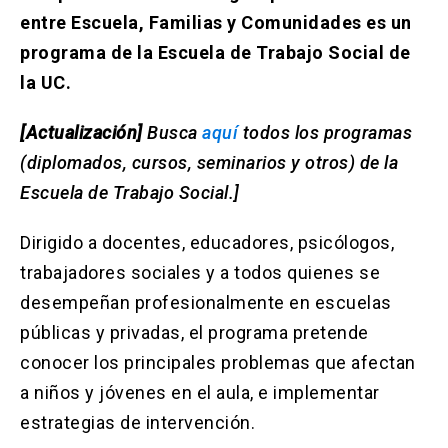
Solicitud Certificados
(El
keyboard_arrow_right
entre Escuela, Familias y Comunidades es un
enlace
se
programa de la Escuela de Trabajo Social de
Portal Empresas
(El
keyboard_arrow_right
abre
enlace
la UC.
en
se
una
Pagos y Convenios
(El
keyboard_arrow_right
abre
nueva
enlace
[Actualización]
Busca
aquí
todos los programas
en
pestaña)
se
(diplomados, cursos, seminarios y otros) de la
una
ACCESOS UC
abre
nueva
Escuela de Trabajo Social.]
en
pestaña)
Biblioteca
Mi Portal UC
launch
launch
una
(El
(El
nueva
enlace
enlace
Dirigido a docentes, educadores, psicólogos,
pestaña)
se
se
Correo
launch
trabajadores sociales y a todos quienes se
(El
abre
abre
enlace
en
en
desempeñan profesionalmente en escuelas
se
una
una
abre
públicas y privadas, el programa pretende
nueva
nueva
en
pestaña)
pestaña)
conocer los principales problemas que afectan
una
nueva
a niños y jóvenes en el aula, e implementar
pestaña)
estrategias de intervención.