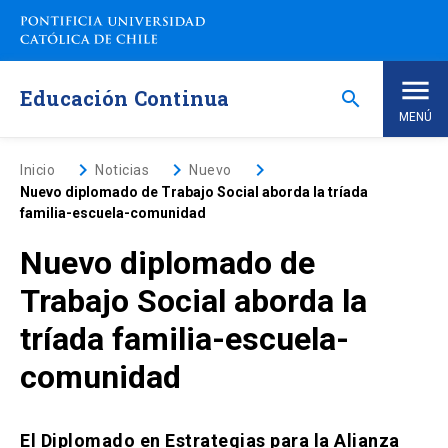
Saltar
a
contenido
principal
Educación Continua
search
MENÚ
Inicio
keyboard_arrow_right
keyboard_arrow_right
keyboard_arrow_right
Inicio
Noticias
Nuevo
Nuevo diplomado de Trabajo Social aborda la tríada
familia-escuela-comunidad
Nosotros
Nuevo diplomado de
Programas de Estudio
keyboard_arrow_down
Trabajo Social aborda la
tríada familia-escuela-
Programas Corporativos
comunidad
Noticias
El Diplomado en Estrategias para la Alianza