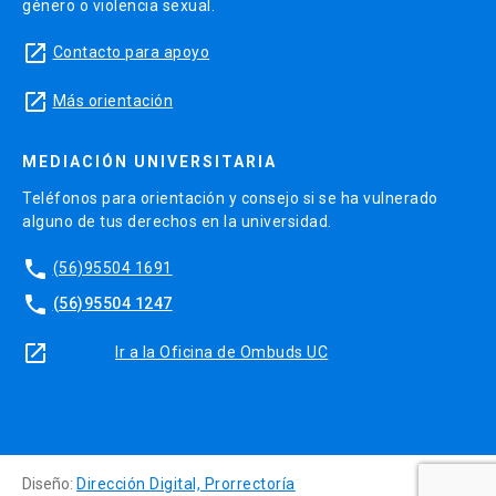
género o violencia sexual.
launch
Contacto para apoyo
launch
Más orientación
MEDIACIÓN UNIVERSITARIA
Teléfonos para orientación y consejo si se ha vulnerado
alguno de tus derechos en la universidad.
phone
(56)95504 1691
phone
(56)95504 1247
launch
Ir a la Oficina de Ombuds UC
Diseño:
Dirección Digital, Prorrectoría