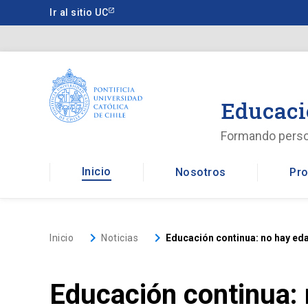
Saltar
Ir al sitio UC
a
contenido
principal
Educaci
Formando pers
Inicio
Nosotros
Pro
keyboard_arrow_right
keyboard_arrow_right
Inicio
Noticias
Educación continua: no hay ed
Educación continua: 