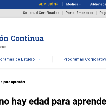
ADMISIÓN
Medios
arrow_drop_down
Bibliotec
Solicitud Certificados
Portal Empresas
Pag
ón Continua
onas
gramas de Estudio
Programas Corporativ
arrow_drop_down
ad para aprender
no hay edad para aprende