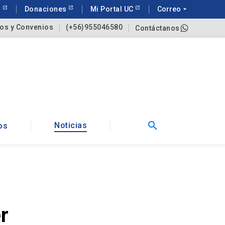
a
Donaciones
Mi Portal UC
Correo
arrow_drop_down
os y Convenios
(+56)955046580
Contáctanos
search
Noticias
os
r