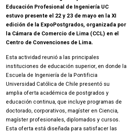
Solicitud Certificados
(El
keyboard_arrow_right
Educación Profesional de Ingeniería UC
enlace
se
estuvo presente el 22 y 23 de mayo en la XI
Portal Empresas
(El
keyboard_arrow_right
abre
enlace
edición de la ExpoPostgrados, organizada por
en
se
una
Pagos y Convenios
(El
keyboard_arrow_right
la Cámara de Comercio de Lima (CCL) en el
abre
nueva
enlace
en
Centro de Convenciones de Lima.
pestaña)
se
una
ACCESOS UC
abre
nueva
Esta actividad reunió a las principales
en
pestaña)
Biblioteca
Mi Portal UC
launch
launch
una
(El
(El
instituciones de educación superior, en donde la
nueva
enlace
enlace
Escuela de Ingeniería de la Pontificia
pestaña)
se
se
Correo
launch
(El
abre
abre
Universidad Católica de Chile presentó su
enlace
en
en
se
amplia oferta académica de postgrados y
una
una
abre
nueva
nueva
educación continua, que incluye programas de
en
pestaña)
pestaña)
una
doctorado, corporativos, magíster en Ciencia,
nueva
magíster profesionales, diplomados y cursos.
pestaña)
Esta oferta está diseñada para satisfacer las