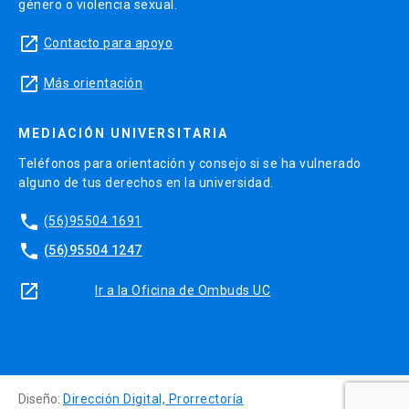
género o violencia sexual.
launch
Contacto para apoyo
launch
Más orientación
MEDIACIÓN UNIVERSITARIA
Teléfonos para orientación y consejo si se ha vulnerado
alguno de tus derechos en la universidad.
phone
(56)95504 1691
phone
(56)95504 1247
launch
Ir a la Oficina de Ombuds UC
Diseño:
Dirección Digital, Prorrectoría