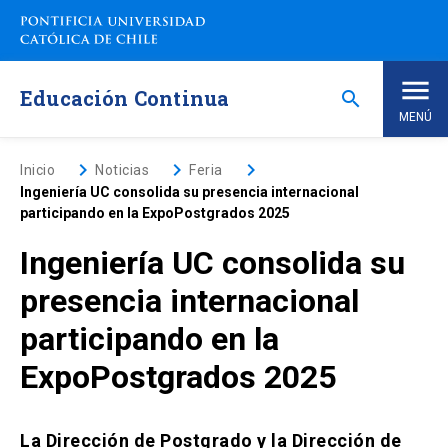
Saltar
a
contenido
principal
Educación Continua
search
MENÚ
Inicio
keyboard_arrow_right
keyboard_arrow_right
keyboard_arrow_right
Inicio
Noticias
Feria
Ingeniería UC consolida su presencia internacional
participando en la ExpoPostgrados 2025
Nosotros
Ingeniería UC consolida su
Programas de Estudio
keyboard_arrow_down
presencia internacional
participando en la
Programas Corporativos
ExpoPostgrados 2025
Noticias
La Dirección de Postgrado y la Dirección de