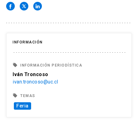
INFORMACIÓN
local_offer
INFORMACIÓN PERIODÍSTICA
Iván Troncoso
ivan.troncoso@uc.cl
local_offer
TEMAS
Feria