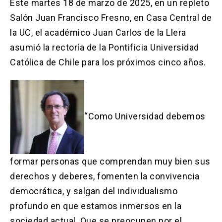
Solicitud Certificados
(El
keyboard_arrow_right
Este martes 18 de marzo de 2025, en un repleto
enlace
Salón Juan Francisco Fresno, en Casa Central de
se
Portal Empresas
(El
keyboard_arrow_right
la UC, el académico Juan Carlos de la Llera
abre
enlace
en
asumió la rectoría de la Pontificia Universidad
se
una
Pagos y Convenios
(El
keyboard_arrow_right
abre
Católica de Chile para los próximos cinco años.
nueva
enlace
en
pestaña)
se
una
ACCESOS UC
abre
nueva
en
pestaña)
Biblioteca
Mi Portal UC
launch
launch
una
(El
(El
“Como Universidad debemos
nueva
enlace
enlace
pestaña)
se
se
Correo
launch
(El
abre
abre
enlace
en
en
se
una
una
formar personas que comprendan muy bien sus
abre
nueva
nueva
en
pestaña)
pestaña)
derechos y deberes, fomenten la convivencia
una
democrática, y salgan del individualismo
nueva
pestaña)
profundo en que estamos inmersos en la
sociedad actual. Que se preocupen por el