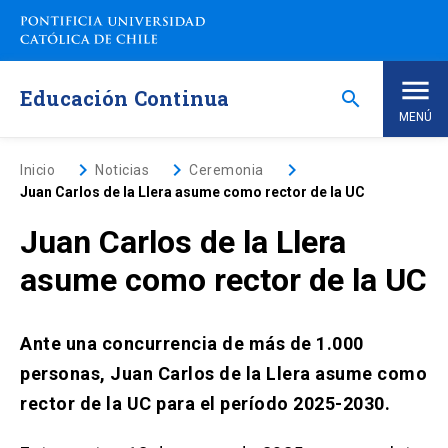
Saltar
a
contenido
principal
Educación Continua
search
MENÚ
Inicio
keyboard_arrow_right
keyboard_arrow_right
keyboard_arrow_right
Inicio
Noticias
Ceremonia
Juan Carlos de la Llera asume como rector de la UC
Nosotros
Juan Carlos de la Llera
asume como rector de la UC
Programas de Estudio
keyboard_arrow_down
Programas Corporativos
Ante una concurrencia de más de 1.000
personas, Juan Carlos de la Llera asume como
Noticias
rector de la UC para el período 2025-2030.