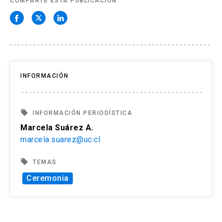
COMPARTE ESTA PUBLICACIÓN
INFORMACIÓN
local_offer
INFORMACIÓN PERIODÍSTICA
Marcela Suárez A.
marcela.suarez@uc.cl
local_offer
TEMAS
Ceremonia