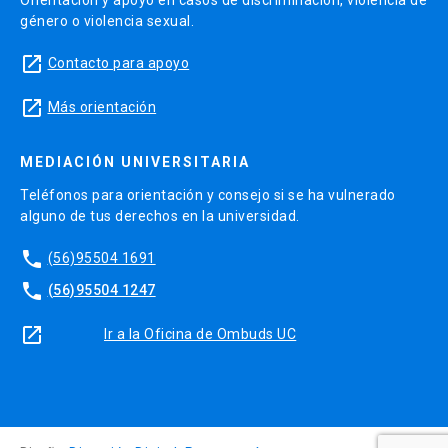
Orientación y apoyo en casos de discriminación, violencia de
género o violencia sexual.
launch
Contacto para apoyo
launch
Más orientación
MEDIACIÓN UNIVERSITARIA
Teléfonos para orientación y consejo si se ha vulnerado
alguno de tus derechos en la universidad.
phone
(56)95504 1691
phone
(56)95504 1247
launch
Ir a la Oficina de Ombuds UC