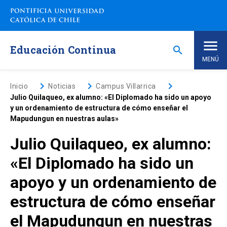
Saltar
a
contenido
principal
Educación Continua
search
MENÚ
Inicio
keyboard_arrow_right
keyboard_arrow_right
keyboard_arrow_right
Inicio
Noticias
Campus Villarrica
Julio Quilaqueo, ex alumno: «El Diplomado ha sido un apoyo
y un ordenamiento de estructura de cómo enseñar el
Nosotros
Mapudungun en nuestras aulas»
Julio Quilaqueo, ex alumno:
Programas de Estudio
keyboard_arrow_down
«El Diplomado ha sido un
Programas Corporativos
apoyo y un ordenamiento de
estructura de cómo enseñar
Noticias
el Mapudungun en nuestras