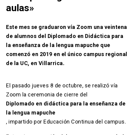
Solicitud Certificados
(El
keyboard_arrow_right
aulas»
enlace
se
Portal Empresas
(El
keyboard_arrow_right
abre
enlace
en
Este mes se graduaron vía Zoom una veintena
se
una
Pagos y Convenios
(El
keyboard_arrow_right
de alumnos del Diplomado en Didáctica para
abre
nueva
enlace
en
la enseñanza de la lengua mapuche que
pestaña)
se
una
ACCESOS UC
abre
comenzó en 2019 en el único campus regional
nueva
en
pestaña)
de la UC, en Villarrica.
Biblioteca
Mi Portal UC
launch
launch
una
(El
(El
nueva
enlace
enlace
pestaña)
se
se
Correo
launch
(El
abre
abre
El pasado jueves 8 de octubre, se realizó vía
enlace
en
en
se
Zoom la ceremonia de cierre del
una
una
abre
nueva
nueva
Diplomado en didáctica para la enseñanza de
en
pestaña)
pestaña)
una
la lengua mapuche
nueva
, impartido por Educación Continua del campus.
pestaña)