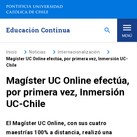
Saltar
a
contenido
principal
Educación Continua
search
MENÚ
Inicio
keyboard_arrow_right
keyboard_arrow_right
keyboard_arrow_right
Inicio
Noticias
Internacionalización
Magíster UC Online efectúa, por primera vez, Inmersión UC-
Chile
Nosotros
Magíster UC Online efectúa,
Programas de Estudio
keyboard_arrow_down
por primera vez, Inmersión
UC-Chile
Programas Corporativos
Noticias
El Magíster UC Online, con sus cuatro
maestrías 100% a distancia, realizó una