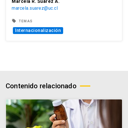
Marcela R. Suárez A.
marcela.suarez@uc.cl
local_offer
TEMAS
Internacionalización
Contenido relacionado