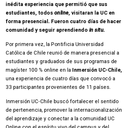
Solicitud Certificados
(El
keyboard_arrow_right
inédita experiencia que permitió que sus
enlace
estudiantes, todos
online
, visitaran la UC en
se
Portal Empresas
(El
keyboard_arrow_right
abre
forma presencial. Fueron cuatro días de hacer
enlace
en
se
comunidad y seguir aprendiendo
in situ.
una
Pagos y Convenios
(El
keyboard_arrow_right
abre
nueva
enlace
en
pestaña)
se
Por primera vez, la Pontificia Universidad
una
ACCESOS UC
abre
nueva
Católica de Chile reunió de manera presencial a
en
pestaña)
Biblioteca
Mi Portal UC
launch
launch
estudiantes y graduados de sus programas de
una
(El
(El
nueva
enlace
enlace
magíster 100 % online en la
Inmersión UC-Chile,
pestaña)
se
se
Correo
launch
(El
una experiencia de cuatro días que convocó a
abre
abre
enlace
en
en
33 participantes provenientes de 11 países.
se
una
una
abre
nueva
nueva
en
Inmersión UC-Chile buscó fortalecer el sentido
pestaña)
pestaña)
una
de pertenencia, promover la internacionalización
nueva
pestaña)
del aprendizaje y conectar a la comunidad UC
Online con el espíritu vivo del campus y del