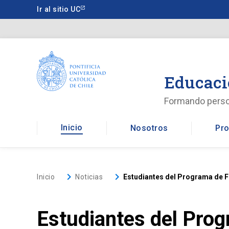
Saltar
Ir al sitio UC
a
contenido
principal
Educaci
Formando pers
Inicio
Nosotros
Pro
keyboard_arrow_right
keyboard_arrow_right
Inicio
Noticias
Estudiantes del Programa de 
Estudiantes del Pro