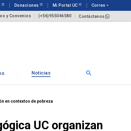
a
Donaciones
Mi Portal UC
Correo
arrow_drop_down
os y Convenios
(+56)955046580
Contáctanos
search
Noticias
os
ón en contextos de pobreza
gógica UC organizan