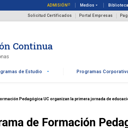
ADMISIÓN
Medios
arrow_drop_down
Bibliotec
Solicitud Certificados
Portal Empresas
Pag
ón Continua
onas
gramas de Estudio
Programas Corporativ
arrow_drop_down
Formación Pedagógica UC organizan la primera jornada de educaci
grama de Formación Peda