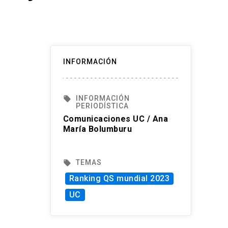
INFORMACIÓN
INFORMACIÓN
local_offer
PERIODÍSTICA
Comunicaciones UC / Ana
María Bolumburu
TEMAS
local_offer
Ranking QS mundial 2023
UC