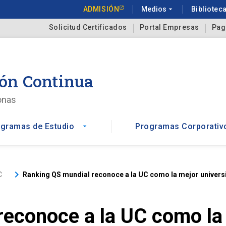
ADMISIÓN
Medios
arrow_drop_down
Bibliotec
Solicitud Certificados
Portal Empresas
Pag
ón Continua
onas
gramas de Estudio
Programas Corporativ
arrow_drop_down
keyboard_arrow_right
C
Ranking QS mundial reconoce a la UC como la mejor univers
econoce a la UC como la