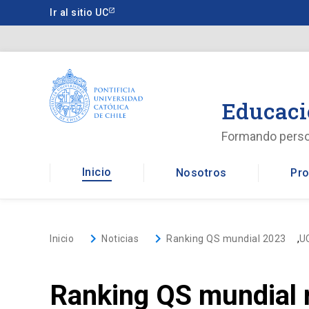
Saltar
Ir al sitio UC
a
contenido
principal
Educaci
Formando pers
Inicio
Nosotros
Pro
keyboard_arrow_right
keyboard_arrow_right
Inicio
Noticias
Ranking QS mundial 2023
,
U
Ranking QS mundial r