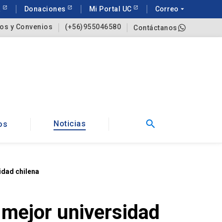
a
Donaciones
Mi Portal UC
Correo
arrow_drop_down
os y Convenios
(+56)955046580
Contáctanos
search
Noticias
os
idad chilena
 mejor universidad